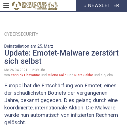
» NEWSLETTER
HEADER
MENU
CYBERSECURITY
Direkt
zum
Inhalt
CYBERSECURITY
Deinstallation am 25. März
Update: Emotet-Malware zerstört
sich selbst
Mo 26.04.2021 - 12:39
Uhr
von
Yannick Chavanne
und
Milena Kälin
und
Niara Sakho
und slo, cka
Europol hat die Entschärfung von Emotet, eines
der schädlichsten Botnets der vergangenen
Jahre, bekannt gegeben. Dies gelang durch eine
koordinierte, internationale Aktion. Die Malware
wurde nun automatisch von infizierten Rechnern
gelöscht.