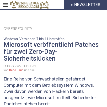
» NEWSLETTER
HEADER
MENU
CYBERSECURITY
Direkt
zum
Inhalt
CYBERSECURITY
Windows-Versionen 7 bis 11 betroffen
Microsoft veröffentlicht Patches
für zwei Zero-Day-
Sicherheitslücken
Fr 16.09.2022 - 14:34
Uhr
von
René Jaun
und cka
Eine Reihe von Schwachstellen gefährdet
Computer mit dem Betriebssystem Windows.
Zwei davon werden von Hackern bereits
ausgenutzt, wie Microsoft mitteilt. Sicherheits-
Ppatches stehen bereit.