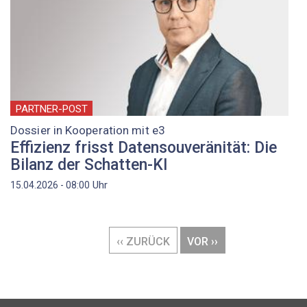
PARTNER-POST
Dossier in Kooperation mit e3
Effizienz frisst Datensouveränität: Die
Bilanz der Schatten-KI
Uhr
15.04.2026 - 08:00
Seitennummerierung
VORHERIGE
‹‹ ZURÜCK
NÄCHSTE
VOR ››
SEITE
SEITE