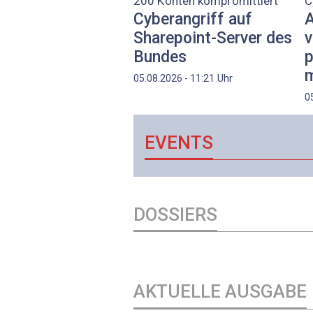
200 Konten kompromittiert
C
Cyberangriff auf
A
Sharepoint-Server des
v
Bundes
p
m
Uhr
05.08.2026 - 11:21
0
EVENTS
DOSSIERS
AKTUELLE AUSGABE