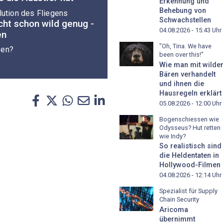
Erkennung und
Behebung von
lution des Fliegens
Schwachstellen
cht schon wild genug -
04.08.2026 - 15:43
Uhr
en
"Oh, Tina. We have
ben?
been over this!"
Wie man mit wilde
Bären verhandelt
und ihnen die
Hausregeln erklärt
05.08.2026 - 12:00
Uhr
Bogenschiessen wie
Odysseus? Hut retten
wie Indy?
So realistisch sind
die Heldentaten in
Hollywood-Filmen
04.08.2026 - 12:14
Uhr
Spezialist für Supply
Chain Security
Aricoma
übernimmt