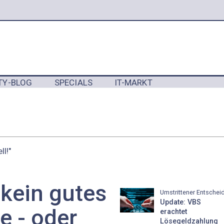
TY-BLOG
SPECIALS
IT-MARKT
Y
ll!"
 kein gutes
Umstrittener Entschei
Update: VBS
e - oder
erachtet
Lösegeldzahlung