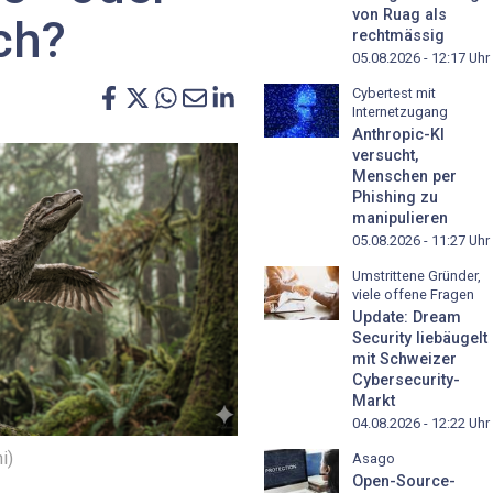
von Ruag als
och?
rechtmässig
05.08.2026 - 12:17
Uhr
Cybertest mit
Internetzugang
Anthropic-KI
versucht,
Menschen per
Phishing zu
manipulieren
05.08.2026 - 11:27
Uhr
Umstrittene Gründer,
viele offene Fragen
Update: Dream
Security liebäugelt
mit Schweizer
Cybersecurity-
Markt
04.08.2026 - 12:22
Uhr
i)
Asago
Open-Source-