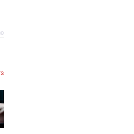
OB
WS