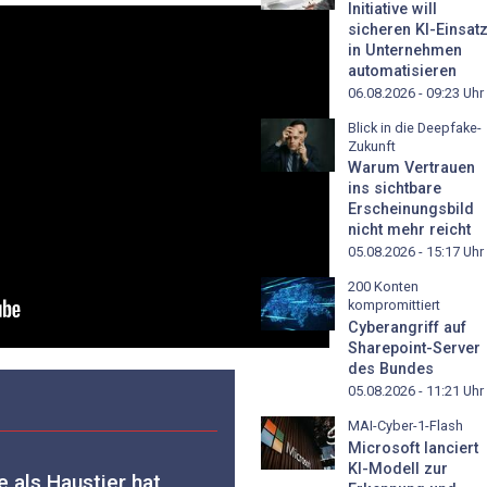
Initiative will
sicheren KI-Einsat
in Unternehmen
automatisieren
06.08.2026 - 09:23
Uhr
Blick in die Deepfake-
Zukunft
Warum Vertrauen
ins sichtbare
Erscheinungsbild
nicht mehr reicht
05.08.2026 - 15:17
Uhr
200 Konten
kompromittiert
Cyberangriff auf
Sharepoint-Server
des Bundes
05.08.2026 - 11:21
Uhr
MAI-Cyber-1-Flash
Microsoft lanciert
KI-Modell zur
 als Haustier hat