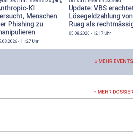
ybertest mit Internetzugang
Umstrittener Entscheid
nthropic-KI
Update: VBS erachte
ersucht, Menschen
Lösegeldzahlung von
er Phishing zu
Ruag als rechtmässi
anipulieren
Uhr
05.08.2026 - 12:17
Uhr
5.08.2026 - 11:27
» MEHR EVENT
» MEHR DOSSIE