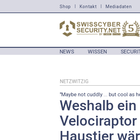
Direkt
Shop
Kontakt
Mediadaten
HEADER
zum
MENU
Inhalt
CYBERSECURITY
NEWS
WISSEN
SECURI
MAIN NAVIGATION CYBERSECURIT
NETZWITZIG
"Maybe not cuddly ... but cool as he
Weshalb ein
Velociraptor
Haustier wär