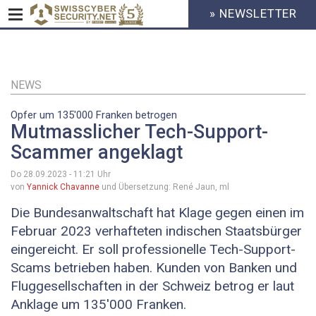
» NEWSLETTER
HEADER
MENU
CYBERSECURITY
Direkt
zum
Inhalt
NEWS
Opfer um 135'000 Franken betrogen
Mutmasslicher Tech-Support-
Scammer angeklagt
Do 28.09.2023 - 11:21
Uhr
von
Yannick Chavanne
und Übersetzung: René Jaun, ml
Die Bundesanwaltschaft hat Klage gegen einen im
Februar 2023 verhafteten indischen Staatsbürger
eingereicht. Er soll professionelle Tech-Support-
Scams betrieben haben. Kunden von Banken und
Fluggesellschaften in der Schweiz betrog er laut
Anklage um 135'000 Franken.