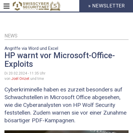
» NEWSLETTER
HEADER
MENU
CYBERSECURITY
Direkt
zum
Inhalt
NEWS
Angriffe via Word und Excel
HP warnt vor Microsoft-Office-
Exploits
Di 20.02.2024 - 11:35
Uhr
von
Joël Orizet
und tme
Cyberkriminelle haben es zurzeit besonders auf
Schwachstellen in Microsoft Office abgesehen,
wie die Cyberanalysten von HP Wolf Security
feststellen. Zudem warnen sie vor einer Zunahme
bösartiger PDF-Kampagnen.