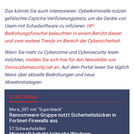
Das könnte Sie auch interessieren: Cyberkriminelle nutzen
gefälschte Captcha-Verifizierungstests, um die Geräte von
Usern mit Schadsoftware zu infizieren.
HP-
Bedrohungsforscher beleuchten in einem Bericht diesen
und zwei weitere Trends im Bereich der Cybersicherheit
.
Wenn Sie mehr zu Cybercrime und Cybersecurity lesen
möchten,
melden Sie sich hier für den Newsletter von
Swisscybersecurity.net an.
Auf dem Portal lesen Sie täglich
News über aktuelle Bedrohungen und neue
Abwehrstrategien.
ZUM THEMA
Mora_001 mit "Superblack"
Ransomware-Gruppe nutzt Sicherheitslücken in
Fortinet-Firewalls aus
57 Schwachstellen
Microsoft behebt kritische Windows-