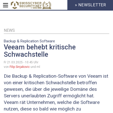
» NEWSLETTER
HEADER
MENU
CYBERSECURITY
Direkt
zum
Inhalt
NEWS
Backup & Replication Software
Veeam behebt kritische
Schwachstelle
Fr 21.03.2025 - 10:45
Uhr
von
Filip Sinjakovic
und ml
Die Backup & Replication-Software von Veeam ist
von einer kritischen Schwachstelle betroffen
gewesen, die über die jeweilige Domäne des
Servers unerlaubten Zugriff ermöglicht hat.
Veeam rät Unternehmen, welche die Software
nutzen, diese so bald wie möglich zu