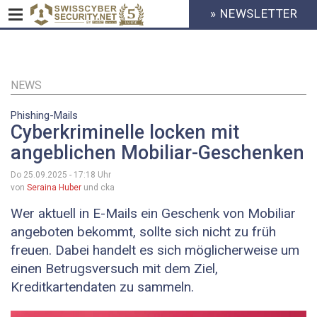
» NEWSLETTER
HEADER
MENU
CYBERSECURITY
Direkt
zum
Inhalt
NEWS
Phishing-Mails
Cyberkriminelle locken mit
angeblichen Mobiliar-Geschenken
Do 25.09.2025 - 17:18
Uhr
von
Seraina Huber
und cka
Wer aktuell in E-Mails ein Geschenk von Mobiliar
angeboten bekommt, sollte sich nicht zu früh
freuen. Dabei handelt es sich möglicherweise um
einen Betrugsversuch mit dem Ziel,
Kreditkartendaten zu sammeln.