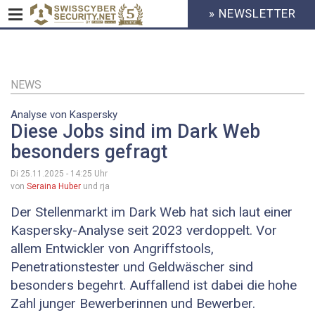
» NEWSLETTER
HEADER
MENU
CYBERSECURITY
Direkt
zum
Inhalt
NEWS
Analyse von Kaspersky
Diese Jobs sind im Dark Web
besonders gefragt
Di 25.11.2025 - 14:25
Uhr
von
Seraina Huber
und rja
Der Stellenmarkt im Dark Web hat sich laut einer
Kaspersky-Analyse seit 2023 verdoppelt. Vor
allem Entwickler von Angriffstools,
Penetrationstester und Geldwäscher sind
besonders begehrt. Auffallend ist dabei die hohe
Zahl junger Bewerberinnen und Bewerber.