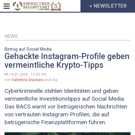
» NEWSLETTER
HEADER
MENU
CYBERSECURITY
Direkt
zum
Inhalt
NEWS
Betrug auf Social Media
Gehackte Instagram-Profile geben
vermeintliche Krypto-Tipps
Mi 14.01.2026 - 12:33
Uhr
von
Valentina Graziano
und cka
Cyberkriminelle stehlen Identitäten und geben
vermeintliche Investitionstipps auf Social Media.
Das BACS warnt vor betrügerischen Nachrichten
von vertrauten Instagram-Profilen, die auf
betrügerische Finanzplattformen führen.