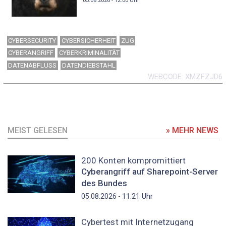
05.08.2026 - 12:00
Uhr
CYBERSECURITY
CYBERSICHERHEIT
ZUG
CYBERANGRIFF
CYBERKRIMINALITÄT
DATENABFLUSS
DATENDIEBSTAHL
WEBCODE
XMZFZJD6
MEIST GELESEN
» MEHR NEWS
200 Konten kompromittiert
Cyberangriff auf Sharepoint-Server
des Bundes
Uhr
05.08.2026 - 11:21
Cybertest mit Internetzugang