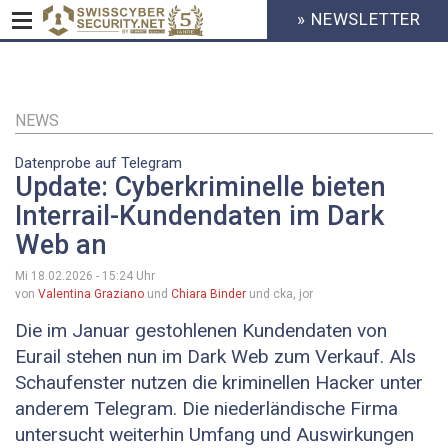
» NEWSLETTER
HEADER
MENU
CYBERSECURITY
Direkt
zum
Inhalt
NEWS
Datenprobe auf Telegram
Update: Cyberkriminelle bieten
Interrail-Kundendaten im Dark
Web an
Mi 18.02.2026 - 15:24
Uhr
von
Valentina Graziano
und
Chiara Binder
und cka, jor
Die im Januar gestohlenen Kundendaten von
Eurail stehen nun im Dark Web zum Verkauf. Als
Schaufenster nutzen die kriminellen Hacker unter
anderem Telegram. Die niederländische Firma
untersucht weiterhin Umfang und Auswirkungen