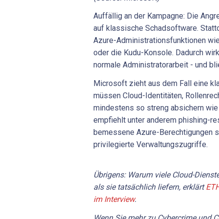
Auffällig an der Kampagne: Die Angr
auf klassische Schadsoftware. Statt
Azure-Administrationsfunktionen w
oder die Kudu-Konsole. Dadurch wirkt
normale Administratorarbeit - und bl
Microsoft zieht aus dem Fall eine k
müssen Cloud-Identitäten, Rollenrec
mindestens so streng absichern wie
empfiehlt unter anderem phishing-r
bemessene Azure-Berechtigungen so
privilegierte Verwaltungszugriffe.
Übrigens: Warum viele Cloud-Dienste
als sie tatsächlich liefern, erklärt
ETH
im Interview
.
Wenn Sie mehr zu Cybercrime und Cy