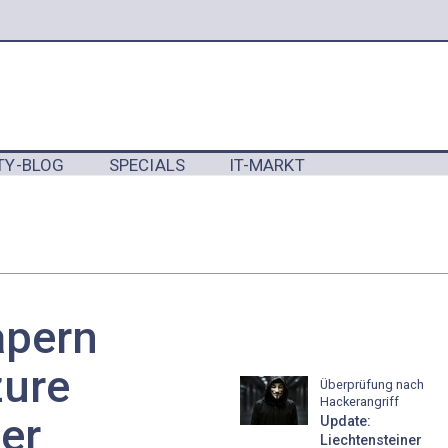
TY-BLOG
SPECIALS
IT-MARKT
Y
apern
zure
Überprüfung nach
Hackerangriff
er
Update:
Liechtensteiner