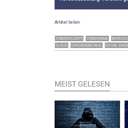
Artikel teilen:
CYBERSECURITY
CYBERCRIME
MICROSO
CLOUD
DATENDIEBSTAHL
SOCIAL ENGI
MEIST GELESEN