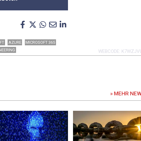
FT
AZURE
MICROSOFT 365
NEERING
WEBCODE
K7WZJV
» MEHR NE