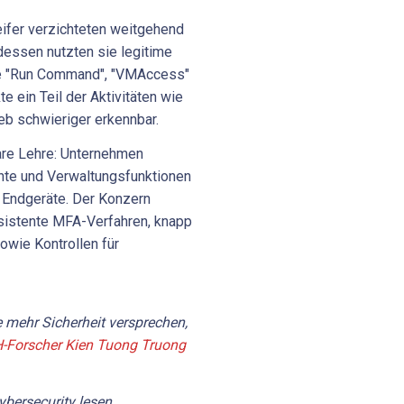
eifer verzichteten weitgehend
dessen nutzten sie legitime
ie "Run Command", "VMAccess"
e ein Teil der Aktivitäten wie
ieb schwieriger erkennbar.
lare Lehre: Unternehmen
hte und Verwaltungsfunktionen
 Endgeräte. Der Konzern
esistente MFA-Verfahren, knapp
wie Kontrollen für
 mehr Sicherheit versprechen,
-Forscher Kien Tuong Truong
bersecurity lesen