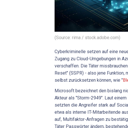
(Source: rima / stock.adobe.com)
Cyberkriminelle setzen auf eine neu
Zugang zu Cloud-Umgebungen in Azu
verschaffen. Die Täter missbrauche
Reset" (SSPR) - also jene Funktion, 
selbst zurücksetzen können, wie "
Bl
Microsoft bezeichnet den bislang ni
Akteur als "Storm-2949". Laut einem
setzten die Angreifer stark auf Socia
etwa als interne IT-Mitarbeitende au
auf, Multifaktor-Anfragen zu bestäti
Täter Passwörter ändern, bestehen