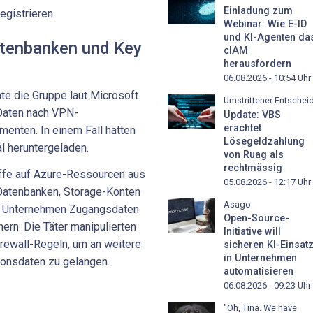
Einladung zum
egistrieren.
Webinar: Wie E-ID
und KI-Agenten da
Datenbanken und Key
cIAM
herausfordern
06.08.2026 - 10:54
Uhr
e die Gruppe laut Microsoft
Umstrittener Entschei
Daten nach VPN-
Update: VBS
erachtet
menten. In einem Fall hätten
Lösegeldzahlung
l heruntergeladen.
von Ruag als
rechtmässig
iffe auf Azure-Ressourcen aus
05.08.2026 - 12:17
Uhr
-Datenbanken, Storage-Konten
Asago
en Unternehmen Zugangsdaten
Open-Source-
ern. Die Täter manipulierten
Initiative will
irewall-Regeln, um an weitere
sicheren KI-Einsat
in Unternehmen
onsdaten zu gelangen.
automatisieren
06.08.2026 - 09:23
Uhr
"Oh, Tina. We have