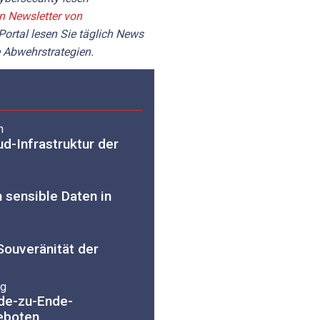
en Newsletter von
Portal lesen Sie täglich News
 Abwehrstrategien.
n
ud-Infrastruktur der
 sensible Daten in
Souveränität der
ng
nde-zu-Ende-
eboten