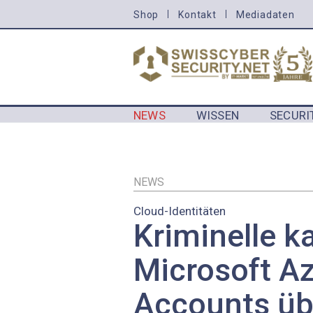
Direkt
Shop
Kontakt
Mediadaten
HEADER
zum
MENU
Inhalt
CYBERSECURITY
NEWS
WISSEN
SECURI
MAIN NAVIGATION CYBERSECURIT
NEWS
Cloud-Identitäten
Kriminelle k
Microsoft A
Accounts üb