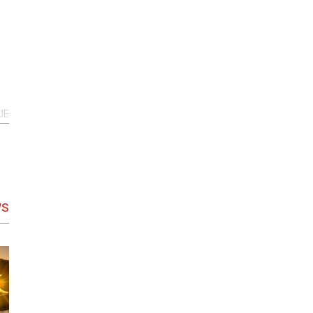
UE
WS