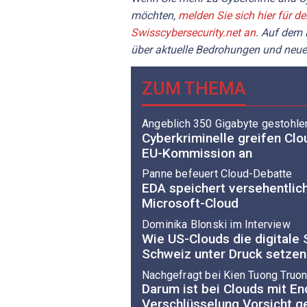
möchten,
melden Sie sich hier für d
Swisscybersecurity.net an
. Auf dem 
über aktuelle Bedrohungen und neue
ZUM THEMA
Angeblich 350 Gigabyte gestohle
Cyberkriminelle greifen Clo
EU-Kommission an
Panne befeuert Cloud-Debatte
EDA speichert versehentlich
Microsoft-Cloud
Do­mi­ni­ka Blon­ski im Interview
Wie US-Clouds die digitale 
Schweiz unter Druck setzen
Nachgefragt bei Kien Tuong Truo
Darum ist bei Clouds mit E
Verschlüsselung Vorsicht g