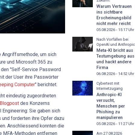
Zukunft
Warum Vertrauen
ins sichtbare
Erscheinungsbild
nicht mehr reicht
05.08.2026 - 15:17
Uhr
Nach Vorfällen bei
OpenAI und Anthropic
Meta-KI bricht aus
e Angriffsmethode, um sich
Testumgebung aus
re und Microsoft 365 zu
und hackt andere
Firma
n den "Self-Service Password
06.08.2026 - 14:52
Uhr
mit der User ihre Passwörter
Cybertest mit
eeping Computer
" berichtet.
Internetzugang
Anthropic-KI
cht eindeutig zugeordneten
versucht,
Blogpost
des Konzerns
Menschen per
l Engineering: Sie gaben sich
Phishing zu
manipulieren
s und forderten ihre Opfer dazu
05.08.2026 - 11:27
Uhr
gen. Anschliessend konnten die
de MFA-Methoden entfernen
Am 27.08.2026