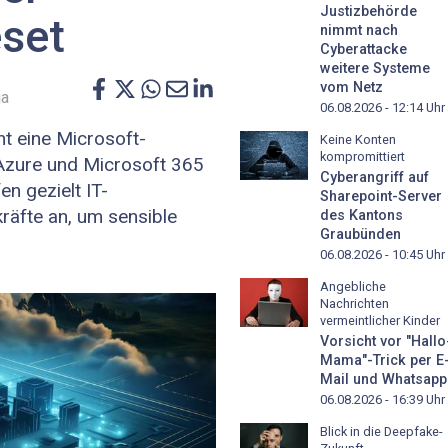
Justizbehörde
set
nimmt nach
Cyberattacke
weitere Systeme
vom Netz
ja
06.08.2026 - 12:14
Uhr
t eine Microsoft-
Keine Konten
kompromittiert
 Azure und Microsoft 365
Cyberangriff auf
en gezielt IT-
Sharepoint-Server
räfte an, um sensible
des Kantons
Graubünden
06.08.2026 - 10:45
Uhr
Angebliche
Nachrichten
vermeintlicher Kinder
Vorsicht vor "Hallo
Mama"-Trick per E
Mail und Whatsapp
06.08.2026 - 16:39
Uhr
Blick in die Deepfake-