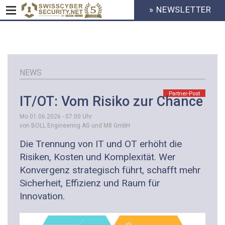
» NEWSLETTER
HEADER
MENU
CYBERSECURITY
Direkt
zum
Inhalt
NEWS
Partner-Post
IT/OT: Vom Risiko zur Chance
Mo 01.06.2026 - 07:00
Uhr
von BOLL Engineering AG und M8 GmbH
Die Trennung von IT und OT erhöht die
Risiken, Kosten und Komplexität. Wer
Konvergenz strategisch führt, schafft mehr
Sicherheit, Effizienz und Raum für
Innovation.