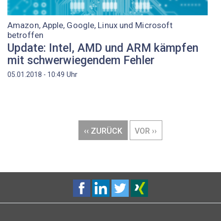
Amazon, Apple, Google, Linux und Microsoft
betroffen
Update: Intel, AMD und ARM kämpfen
mit schwerwiegendem Fehler
Uhr
05.01.2018 - 10:49
Seitennummerierung
VORHERIGE
‹‹ ZURÜCK
NÄCHSTE
VOR ››
SEITE
SEITE