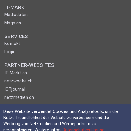
IT-MARKT
Mediadaten
Magazin
SERVICES
Kontakt
Login
PARTNER-WEBSITES
IT-Markt.ch
netzwoche.ch
ICTjournal
netzmedien.ch
© NETZMEDIEN AG 2026
Diese Website verwendet Cookies und Analysetools, um die
Nutzerfreundlichkeit der Website zu verbessern und die
Impressum
Werbung von Netzmedien und Werbepartnern zu
AGB
personalisieren. Weitere Infos:
Datenschutzerklärung