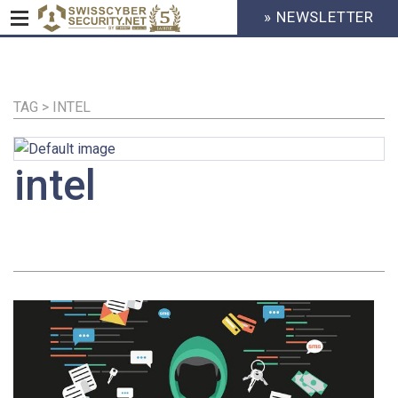
» NEWSLETTER
HEADER
MENU
CYBERSECURITY
Direkt
zum
Inhalt
TAG > INTEL
intel