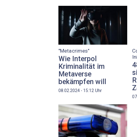
"Metacrimes"
C
In
Wie Interpol
4
Kriminalität im
s
Metaverse
R
bekämpfen will
Z
Uhr
08.02.2024 - 15:12
07