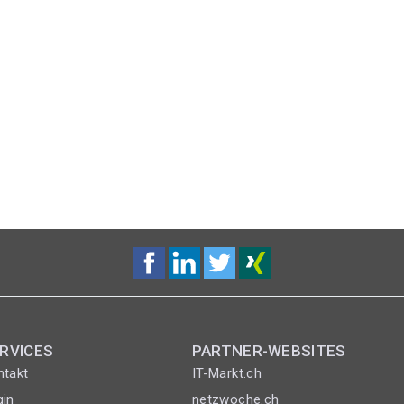
RVICES
PARTNER-WEBSITES
ntakt
IT-Markt.ch
gin
netzwoche.ch