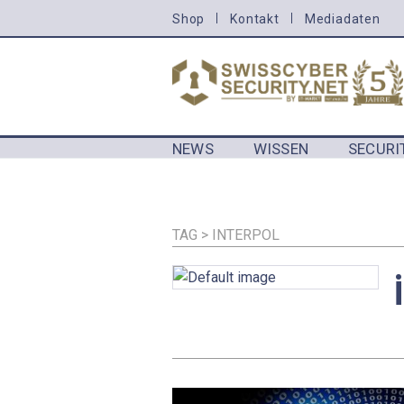
Direkt
Shop
Kontakt
Mediadaten
HEADER
zum
MENU
Inhalt
CYBERSECURITY
NEWS
WISSEN
SECURI
MAIN NAVIGATION CYBERSECURIT
TAG > INTERPOL