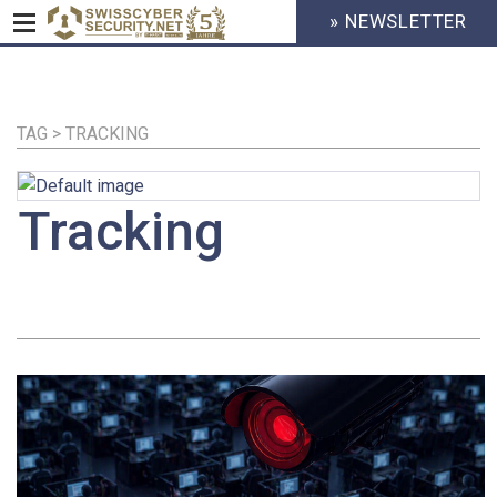
» NEWSLETTER
HEADER
MENU
CYBERSECURITY
Direkt
zum
Inhalt
TAG > TRACKING
Tracking