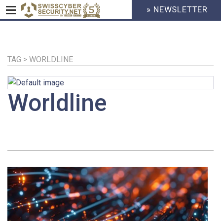
» NEWSLETTER
HEADER
MENU
CYBERSECURITY
Direkt
zum
Inhalt
TAG > WORLDLINE
Worldline