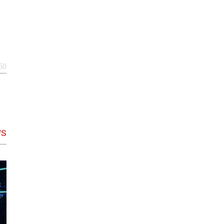
50
WS