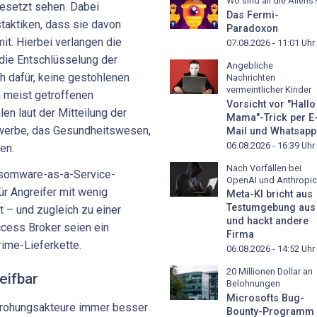
Wo sind all die Aliens
esetzt sehen. Dabei
Das Fermi-
taktiken, dass sie davon
Paradoxon
mit. Hierbei verlangen die
07.08.2026 - 11:01
Uhr
 die Entschlüsselung der
Angebliche
h dafür, keine gestohlenen
Nachrichten
vermeintlicher Kinder
n meist getroffenen
Vorsicht vor "Hallo
en laut der Mitteilung der
Mama"-Trick per E
ewerbe, das Gesundheitswesen,
Mail und Whatsapp
06.08.2026 - 16:39
Uhr
en.
Nach Vorfällen bei
nsomware-as-a-Service-
OpenAI und Anthropic
r Angreifer mit wenig
Meta-KI bricht aus
Testumgebung aus
 – und zugleich zu einer
und hackt andere
ccess Broker seien ein
Firma
rime-Lieferkette.
06.08.2026 - 14:52
Uhr
20 Millionen Dollar an
eifbar
Belohnungen
Microsofts Bug-
drohungsakteure immer besser
Bounty-Programm