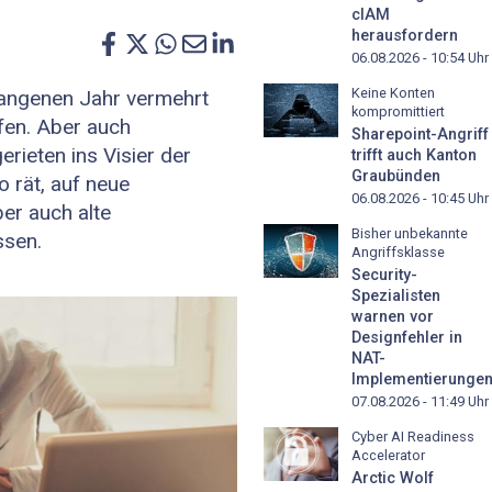
cIAM
herausfordern
06.08.2026 - 10:54
Uhr
Keine Konten
gangenen Jahr vermehrt
kompromittiert
fen. Aber auch
Sharepoint-Angriff
rieten ins Visier der
trifft auch Kanton
Graubünden
 rät, auf neue
06.08.2026 - 10:45
Uhr
ber auch alte
Bisher unbekannte
ssen.
Angriffsklasse
Security-
Spezialisten
warnen vor
Designfehler in
NAT-
Implementierunge
07.08.2026 - 11:49
Uhr
Cyber AI Readiness
Accelerator
Arctic Wolf