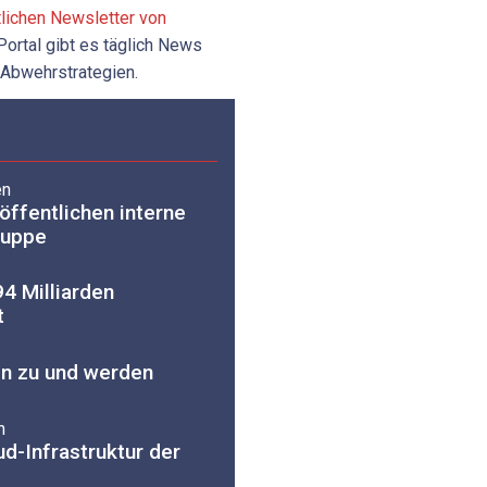
tlichen Newsletter von
Portal gibt es täglich News
 Abwehrstrategien.
en
öffentlichen interne
ruppe
4 Milliarden
t
en zu und werden
n
ud-Infrastruktur der