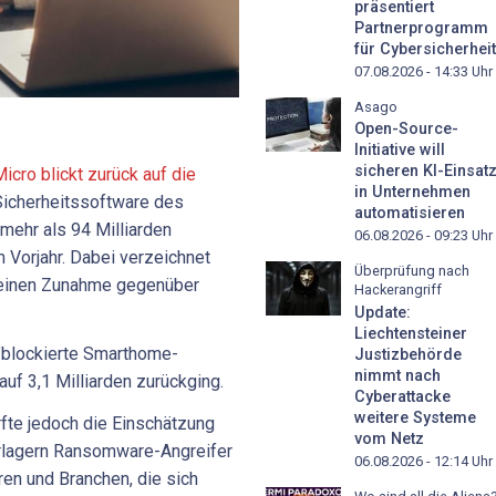
präsentiert
Partnerprogramm
für Cybersicherheit
07.08.2026 - 14:33
Uhr
Asago
Open-Source-
Initiative will
sicheren KI-Einsat
icro blickt zurück auf die
in Unternehmen
 Sicherheitssoftware des
automatisieren
mehr als 94 Milliarden
06.08.2026 - 09:23
Uhr
 Vorjahr. Dabei verzeichnet
Überprüfung nach
n einen Zunahme gegenüber
Hackerangriff
Update:
Liechtensteiner
"blockierte Smarthome-
Justizbehörde
nimmt nach
auf 3,1 Milliarden zurückging.
Cyberattacke
weitere Systeme
rfte jedoch die Einschätzung
vom Netz
erlagern Ransomware-Angreifer
06.08.2026 - 12:14
Uhr
uren und Branchen, die sich