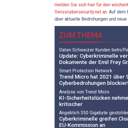
melden Sie sich hier für den wöchen
Swisscybersecurity.net an
. Auf dem 
über aktuelle Bedrohungen und neue
ZUM THEMA
Daten Schweizer Kunden betroff
Update: Cyberkriminelle ver
Dokumente der Emil Frey G
Smart Protection Network
Trend Micro hat 2021 über 9
Cyberbedrohungen blockier
Analyse von Trend Micro
KI-Sicherheitslücken nehm
kritischer
Angeblich 350 Gigabyte gestohle
Cyberkriminelle greifen Clo
EU-Kommission an