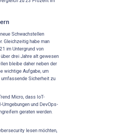
Vergleich zu 23 Prozent im
hern
r neue Schwachstellen
r. Gleichzeitig habe man
021 im Untergrund von
 über drei Jahre alt gewesen
llen bleibe daher neben der
e wichtige Aufgabe, um
e umfassende Sicherheit zu
Trend Micro, dass IoT-
oud-Umgebungen und DevOps-
Angreifern geraten werden.
bersecurity lesen möchten,