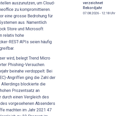
tellen auszunutzen, um Cloud-
verzeichnet
Rekordjahr
meoffice zu kompromittieren.
07.08.2026 - 12:18
Uhr
vor eine grosse Bedrohung für
 Systemen aus. Namentlich
ock Store und Microsoft
n relativ hohe
ocker-REST-APIs seien häufig
reifbar.
er wird, belegt Trend Micro
erter Phishing-Versuchen.
rjahr beinahe verdoppelt. Bei
)-Angriffen ging die Zahl der
Allerdings blockierte die
 hohen Prozentsatz an
r durch einen Vergleich des
em des vorgesehenen Absenders
iffe machten im Jahr 2021 47