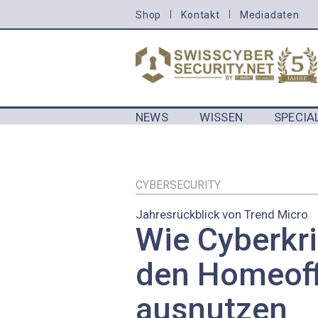
Direkt
Shop
Kontakt
Mediadaten
HEADER
zum
MENU
Inhalt
CYBERSECURITY
NEWS
WISSEN
SPECIA
MAIN NAVIGATION CYBERSECURIT
CYBERSECURITY
Jahresrückblick von Trend Micro
Wie Cyberkri
den Homeoff
ausnutzen