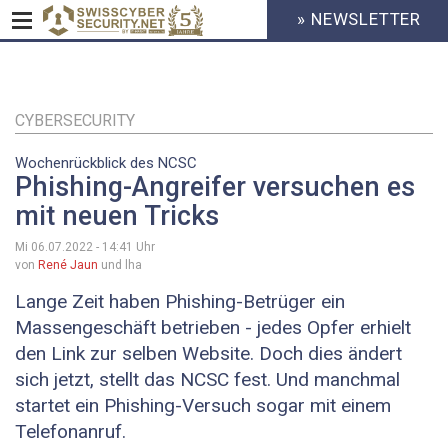
» NEWSLETTER
HEADER
MENU
CYBERSECURITY
Direkt
zum
Inhalt
CYBERSECURITY
Wochenrückblick des NCSC
Phishing-Angreifer versuchen es
mit neuen Tricks
Mi 06.07.2022 - 14:41
Uhr
von
René Jaun
und lha
Lange Zeit haben Phishing-Betrüger ein
Massengeschäft betrieben - jedes Opfer erhielt
den Link zur selben Website. Doch dies ändert
sich jetzt, stellt das NCSC fest. Und manchmal
startet ein Phishing-Versuch sogar mit einem
Telefonanruf.