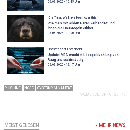
06.08.2026 - 10:45
Uhr
"Oh, Tina. We have been over this!"
Wie man mit wilden Bären verhandelt und
ihnen die Hausregeln erklärt
05.08.2026 - 12:00
Uhr
Umstrittener Entscheid
Update: VBS erachtet Lösegeldzahlung von
Ruag als rechtmässig
05.08.2026 - 12:17
Uhr
PHISHING
NCSC
CYBERKRIMINALITÄT
WEBCODE
DPF8_261731
MEIST GELESEN
» MEHR NEWS