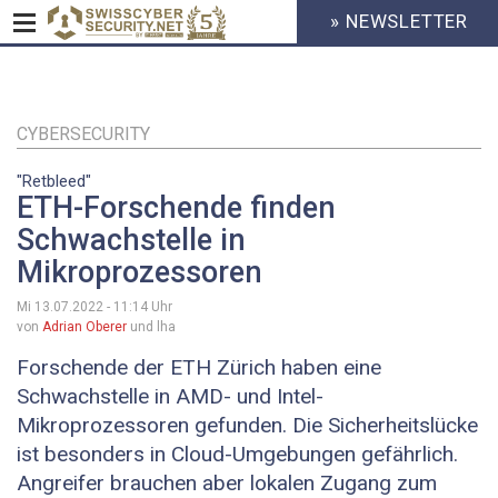
» NEWSLETTER
HEADER
MENU
CYBERSECURITY
Direkt
zum
Inhalt
CYBERSECURITY
"Retbleed"
ETH-Forschende finden
Schwachstelle in
Mikroprozessoren
Mi 13.07.2022 - 11:14
Uhr
von
Adrian Oberer
und lha
Forschende der ETH Zürich haben eine
Schwachstelle in AMD- und Intel-
Mikroprozessoren gefunden. Die Sicherheitslücke
ist besonders in Cloud-Umgebungen gefährlich.
Angreifer brauchen aber lokalen Zugang zum