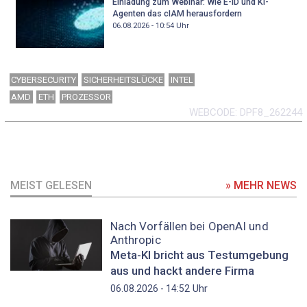
Einladung zum Webinar: Wie E-ID und KI-
Agenten das cIAM herausfordern
06.08.2026 - 10:54
Uhr
CYBERSECURITY
SICHERHEITSLÜCKE
INTEL
AMD
ETH
PROZESSOR
WEBCODE
DPF8_262244
MEIST GELESEN
» MEHR NEWS
Nach Vorfällen bei OpenAI und
Anthropic
Meta-KI bricht aus Testumgebung
aus und hackt andere Firma
Uhr
06.08.2026 - 14:52