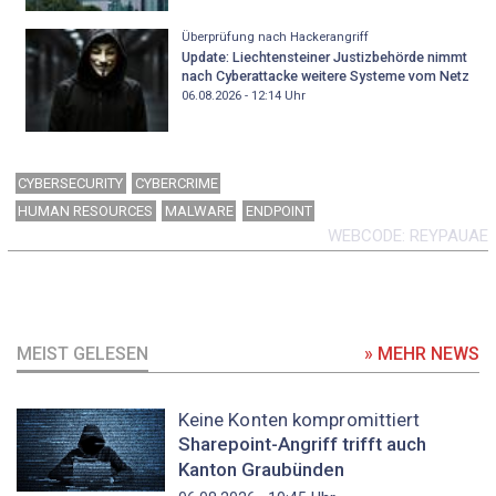
Überprüfung nach Hackerangriff
Update: Liechtensteiner Justizbehörde nimmt
nach Cyberattacke weitere Systeme vom Netz
06.08.2026 - 12:14
Uhr
CYBERSECURITY
CYBERCRIME
HUMAN RESOURCES
MALWARE
ENDPOINT
WEBCODE
REYPAUAE
MEIST GELESEN
» MEHR NEWS
Keine Konten kompromittiert
Sharepoint-Angriff trifft auch
Kanton Graubünden