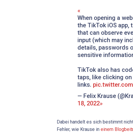
When opening a webs
the TikTok iOS app, 
that can observe ev
input (which may inc
details, passwords o
sensitive informatio
TikTok also has code
taps, like clicking o
links.
pic.twitter.c
— Felix Krause (@K
18, 2022
Dabei handelt es sich bestimmt nich
Fehler, wie Krause in
einem Blogbeit