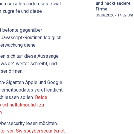
und hackt andere
 sei alles andere als trivial.
Firma
h zugreife und diese
06.08.2026 - 14:52
Uhr
t betonte gegenüber
Javascript-Routinen lediglich
erwachung diene.
ten sich auf diese Ausssage
ws.de" weiter schreibt, und
ser öffnen.
ch-Giganten Apple und Google
erheitsupdates veröffentlicht,
chliessen sollen.
Beide
 schnellstmöglich zu
n.
bersecurity lesen möchten,
tter von Swisscybersecurity.net