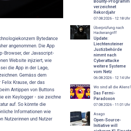
Bounty-Programm
verzeichnet
Rekordjahr
07.08.2026 - 12:18
Uhr
Überprüfung nach
Hackerangriff
echnologiekonzern Bytedance
Update:
Liechtensteiner
bisher angenommen. Die App
Justizbehörde
p-Browser, der Javascript-
nimmt nach
nen Website injiziert, wie
Cyberattacke
weitere Systeme
 sei die App in der Lage,
vom Netz
zuzeichnen. Gemäss dem
06.08.2026 - 12:14
Uhr
 Felix Krause, der das
Wo sind all die Aliens
r beim Antippen von Buttons
Das Fermi-
wie ein Keylogger - sie zeichne
Paradoxon
atur auf. So könnte die
07.08.2026 - 11:01
Uhr
liche Informationen wie
Asago
on Nutzerinnen und Nutzer
Open-Source-
Initiative will