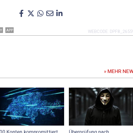
TY
APP
WEBCODE
DPF8_2655
» MEHR NE
00 Konten kompromittiert
Überprüfung nach