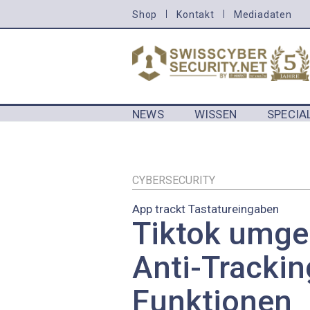
Direkt
Shop
Kontakt
Mediadaten
HEADER
zum
MENU
Inhalt
CYBERSECURITY
NEWS
WISSEN
SPECIA
MAIN NAVIGATION CYBERSECURIT
CYBERSECURITY
App trackt Tastatureingaben
Tiktok umge
Anti-Trackin
Funktionen