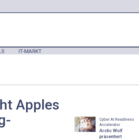
LS
IT-MARKT
Y
ht Apples
g-
Cyber AI Readiness
Accelerator
Arctic Wolf
präsentiert