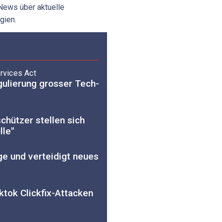
 News über aktuelle
gien.
ervices Act
ulierung grosser Tech-
chützer stellen sich
lle"
e und verteidigt neues
ktok Clickfix-Attacken