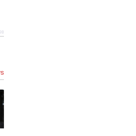
98
WS