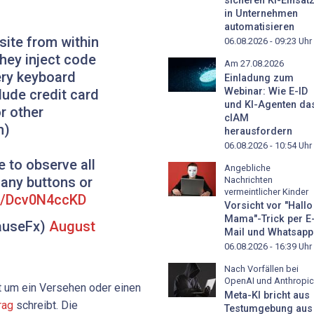
sicheren KI-Einsat
in Unternehmen
automatisieren
ite from within
06.08.2026 - 09:23
Uhr
they inject code
Am 27.08.2026
ery keyboard
Einladung zum
Webinar: Wie E-ID
lude credit card
und KI-Agenten da
r other
cIAM
n)
herausfordern
06.08.2026 - 10:54
Uhr
 to observe all
Angebliche
n any buttons or
Nachrichten
vermeintlicher Kinder
om/Dcv0N4ccKD
Vorsicht vor "Hallo
Mama"-Trick per E
rauseFx)
August
Mail und Whatsapp
06.08.2026 - 16:39
Uhr
Nach Vorfällen bei
OpenAI und Anthropic
t um ein Versehen oder einen
Meta-KI bricht aus
rag
schreibt. Die
Testumgebung aus