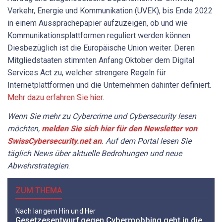
Verkehr, Energie und Kommunikation (UVEK), bis Ende 2022
in einem Aussprachepapier aufzuzeigen, ob und wie
Kommunikationsplattformen reguliert werden können.
Diesbezüglich ist die Europäische Union weiter. Deren
Mitgliedstaaten stimmten Anfang Oktober dem Digital
Services Act zu, welcher strengere Regeln für
Internetplattformen und die Unternehmen dahinter definiert.
Mehr dazu erfahren Sie hier
.
Wenn Sie mehr zu Cybercrime und Cybersecurity lesen
möchten,
melden Sie sich hier für den Newsletter von
SwissCybersecurity.net an
. Auf dem Portal lesen Sie
täglich News über aktuelle Bedrohungen und neue
Abwehrstrategien
.
ZUM THEMA
Nach langem Hin und Her
Gesetzesentwurf gegen Cybermobbing geht in die