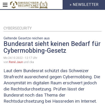
» NEWSLETTER
HEADER
MENU
CYBERSECURITY
Direkt
zum
Inhalt
CYBERSECURITY
Geltende Gesetze reichen aus
Bundesrat sieht keinen Bedarf für
Cybermobbing-Gesetz
Mo 24.10.2022 - 12:17
Uhr
von
René Jaun
und cka
Laut dem Bundesrat schützt das Schweizer
Strafrecht ausreichend gegen Cybermobbing. Die
Anonymität im digitalen Raum erschwert jedoch
die Rechtsdurchsetzung. Prüfen lässt der
Bundesrat noch das Thema der
Rechtsdurchsetzung bei Hassreden im Internet.