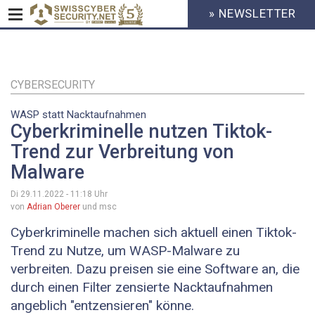
» NEWSLETTER
HEADER
MENU
CYBERSECURITY
Direkt
zum
Inhalt
CYBERSECURITY
WASP statt Nacktaufnahmen
Cyberkriminelle nutzen Tiktok-
Trend zur Verbreitung von
Malware
Di 29.11.2022 - 11:18
Uhr
von
Adrian Oberer
und msc
Cyberkriminelle machen sich aktuell einen Tiktok-
Trend zu Nutze, um WASP-Malware zu
verbreiten. Dazu preisen sie eine Software an, die
durch einen Filter zensierte Nacktaufnahmen
angeblich "entzensieren" könne.