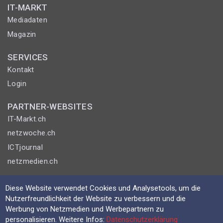
IT-MARKT
Mediadaten
Magazin
SERVICES
Kontakt
Login
PARTNER-WEBSITES
IT-Markt.ch
netzwoche.ch
ICTjournal
netzmedien.ch
© NETZMEDIEN AG 2026
Diese Website verwendet Cookies und Analysetools, um die
Impressum
Nutzerfreundlichkeit der Website zu verbessern und die
Werbung von Netzmedien und Werbepartnern zu
AGB
personalisieren. Weitere Infos:
Datenschutzerklärung