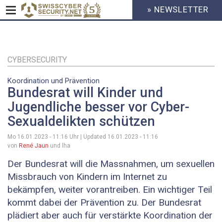
» NEWSLETTER
HEADER
MENU
CYBERSECURITY
Direkt
zum
Inhalt
CYBERSECURITY
Koordination und Prävention
Bundesrat will Kinder und
Jugendliche besser vor Cyber-
Sexualdelikten schützen
Mo 16.01.2023 - 11:16
Uhr | Updated
16.01.2023 - 11:16
von
René Jaun
und lha
Der Bundesrat will die Massnahmen, um sexuellen
Missbrauch von Kindern im Internet zu
bekämpfen, weiter vorantreiben. Ein wichtiger Teil
kommt dabei der Prävention zu. Der Bundesrat
plädiert aber auch für verstärkte Koordination der