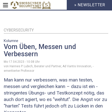
» NEWSLETTER
HEADER
MENU
CYBERSECURITY
Direkt
zum
Inhalt
CYBERSECURITY
Kolumne
Vom Üben, Messen und
Verbessern
Mo 17.04.2023 - 10:08
Uhr
von Hannes P. Lubich, Berater und Partner, Ad Vantis Innovation, ­
emeritierter Professor
Man kann nur verbessern, was man testen,
messen und vergleichen kann – dazu ist ein ­
stringentes Übungs- und Testkonzept nötig, das
auch dort agiert, wo es "wehtut". Die Angst vor zu
"harten" Tests führt jedoch oft zu Lücken in den