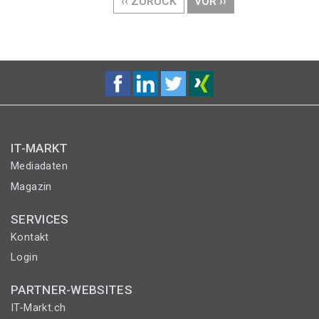
VORHERIGE
‹‹ ZURÜCK
NÄCHSTE
VOR ››
SEITE
SEITE
IT-MARKT
Mediadaten
Magazin
SERVICES
Kontakt
Login
PARTNER-WEBSITES
IT-Markt.ch