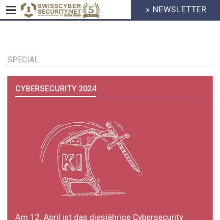
» NEWSLETTER
HEADER
MENU
CYBERSECURITY
Direkt
zum
Inhalt
SPECIAL
CYBERSECURITY 2024
Am 12. April ist das diesjährige Cybersecurity