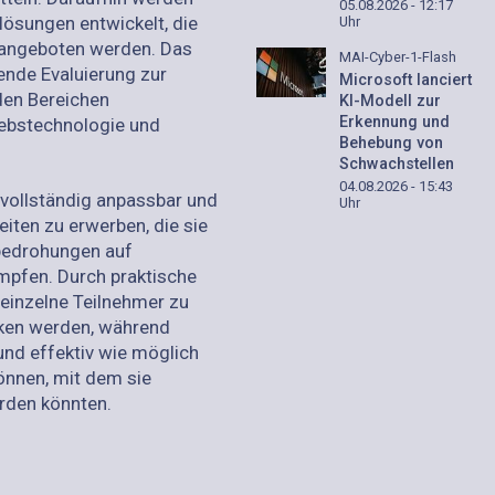
05.08.2026 - 12:17
ösungen entwickelt, die
Uhr
t angeboten werden. Das
MAI-Cyber-1-Flash
fende Evaluierung zur
Microsoft lanciert
den Bereichen
KI-Modell zur
Erkennung und
iebstechnologie und
Behebung von
Schwachstellen
04.08.2026 - 15:43
vollständig anpassbar und
Uhr
eiten zu erwerben, die sie
bedrohungen auf
mpfen. Durch praktische
einzelne Teilnehmer zu
iken werden, während
nd effektiv wie möglich
önnen, mit dem sie
erden könnten.