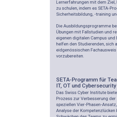
Lern­erfahrungen mit dem Ziel
zu schulen, indem es SETA-Pr
Sicherheitsbildung, -training u
Die Ausbildungsprogramme bei
Übungen mit Fallstudien und r
eigenen digitalen Campus und E
helfen den Studierenden, sich 
eidgenössischen Fachausweis C
vorzubereiten.
SETA-Programm für Team
IT, OT und Cybersecurity
Das Swiss Cyber Institute bie
Prozess zur Verbesserung der 
speziellen Vier-Phasen-Ansatz,
Analyse der Kompetenzlücken b
Schwächen des Teams zu ermit