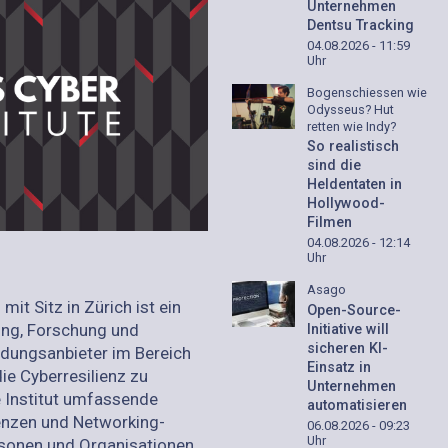
Unternehmen
Dentsu Tracking
04.08.2026 - 11:59
Uhr
Bogenschiessen wie
Odysseus? Hut
retten wie Indy?
So realistisch
sind die
Heldentaten in
Hollywood-
Filmen
04.08.2026 - 12:14
Uhr
Asago
mit Sitz in Zürich ist ein
Open-Source-
ung, Forschung und
Initiative will
sicheren KI-
ildungsanbieter im Bereich
Einsatz in
die Cyberresilienz zu
Unternehmen
e Institut umfassende
automatisieren
nzen und Networking-
06.08.2026 - 09:23
Uhr
rsonen und Organisationen