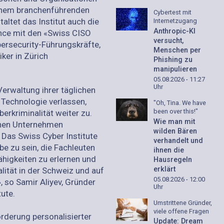
einem branchenführenden
Cybertest mit
altet das Institut auch die
Internetzugang
Anthropic-KI
ence mit den «Swiss CISO
versucht,
bersecurity-Führungskräfte,
Menschen per
er in Zürich
Phishing zu
manipulieren
05.08.2026 - 11:27
Uhr
erwaltung ihrer täglichen
Technologie verlassen,
"Oh, Tina. We have
been over this!"
rkriminalität weiter zu.
Wie man mit
nnen Unternehmen
wilden Bären
 Das Swiss Cyber Institute
verhandelt und
ibe zu sein, die Fachleuten
ihnen die
Fähigkeiten zu erlernen und
Hausregeln
erklärt
lität in der Schweiz und auf
05.08.2026 - 12:00
, so Samir Aliyev, Gründer
Uhr
ute.
Umstrittene Gründer,
viele offene Fragen
örderung personalisierter
Update: Dream