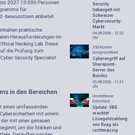
, bis 2027 10 000 Personen
Security
ogramme für
liebäugelt mit
Schweizer
nd -bewusstsein anbietet.
Cybersecurity-
Markt
nhalten praktische
04.08.2026 - 12:22
ealen Herausforderungen im
Uhr
thical Hacking Lab. Diese
200 Konten
auf die Prüfung zum
kompromittiert
yber Security Specialist
Cyberangriff auf
Sharepoint-
Server des
Bundes
05.08.2026 - 11:21
Uhr
s in den Bereichen
Umstrittener
Entscheid
tet einen umfassenden
Update: VBS
erachtet
Cybersicherheit mit einem
Lösegeldzahlung
 der mit einer genauen
von Ruag als
eginnt, um die Stärken und
rechtmässig
teln. Daraufhin werden