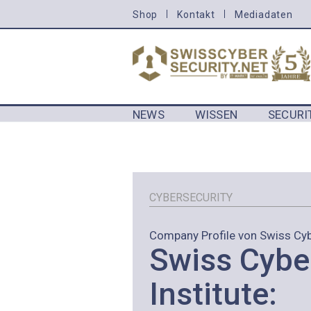
Direkt
Shop
Kontakt
Mediadaten
HEADER
zum
MENU
Inhalt
CYBERSECURITY
NEWS
WISSEN
SECURI
MAIN NAVIGATION CYBERSECURIT
CYBERSECURITY
Company Profile von Swiss Cybe
Swiss Cybe
Institute: