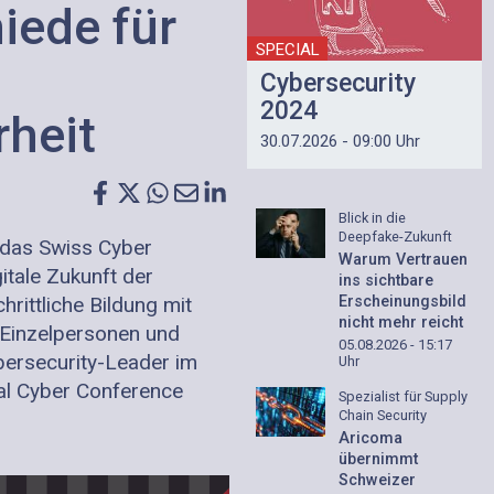
iede für
SPECIAL
Cybersecurity
2024
rheit
30.07.2026 - 09:00 Uhr
Blick in die
Deepfake-Zukunft
 das Swiss Cyber
Warum Vertrauen
gitale Zukunft der
ins sichtbare
Erscheinungsbild
hrittliche Bildung mit
nicht mehr reicht
 Einzelpersonen und
05.08.2026 - 15:17
ersecurity-Leader im
Uhr
al Cyber Conference
Spezialist für Supply
Chain Security
Aricoma
übernimmt
Schweizer