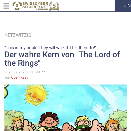
» 
HEADER
MENU
CYBERSE
Direkt
zum
Inhalt
NETZWITZIG
"This is my book! They will walk if I tell them to!"
Der wahre Kern von "The Lord of
the Rings"
Di 23.09.2025 - 11:14
Uhr
von
Coen Kaat