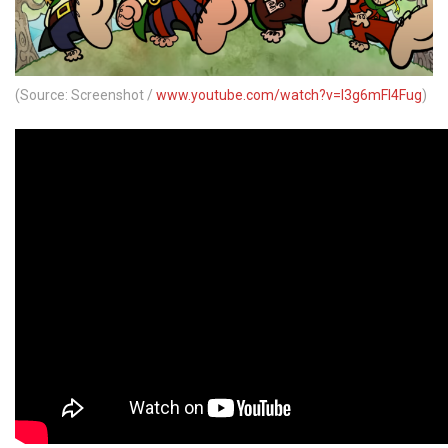
(Source: Screenshot /
www.youtube.com/watch?v=I3g6mFI4Fug
)