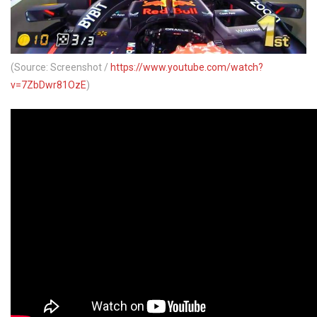
(Source: Screenshot /
https://www.youtube.com/watch?
v=7ZbDwr81OzE
)