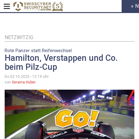
» 
HEADER
MENU
CYBERSE
Direkt
zum
Inhalt
NETZWITZIG
Rote Panzer statt Reifenwechsel
Hamilton, Verstappen und Co.
beim Pilz-Cup
Do 02.10.2025 - 12:19
Uhr
von
Seraina Huber