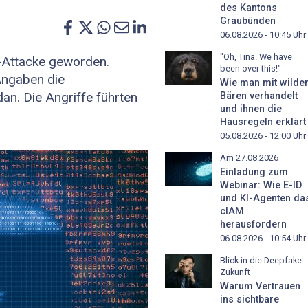
des Kantons
Graubünden
06.08.2026 - 10:45
Uhr
"Oh, Tina. We have
-Attacke geworden.
been over this!"
Angaben die
Wie man mit wilde
. Die Angriffe führten
Bären verhandelt
und ihnen die
Hausregeln erklärt
05.08.2026 - 12:00
Uhr
Am 27.08.2026
Einladung zum
Webinar: Wie E-ID
und KI-Agenten da
cIAM
herausfordern
06.08.2026 - 10:54
Uhr
Blick in die Deepfake-
Zukunft
Warum Vertrauen
ins sichtbare