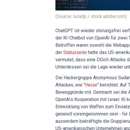
(Source: lucadp / stock.adobe.com)
ChatGPT ist wieder störungsfrei ve
der KI-Chatbot von OpenAI für zwei T
Betroffen waren sowohl die Webappli
der
Statusseite
hatte das US-amerik
vermutet, dass eine DDoS-Attacke da
Unterdessen sei die Lage wieder unt
Die Hackergruppe Anonymous Sudan 
Attacken, wie "
Heise
" berichtet. Auf
Beweggründe mit. Demnach sei die A
OpenAIs Kooperation mit Israel. KI 
Entwicklung von Waffen zum Einsatz
generell voreingenommen sein - für 
ausserdem bekräftigte die Gruppierun
US-amerikanischen Unternehmen angr