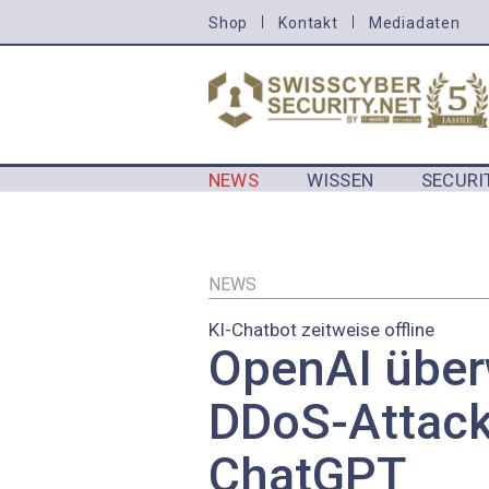
Direkt
Shop
Kontakt
Mediadaten
HEADER
zum
MENU
Inhalt
CYBERSECURITY
NEWS
WISSEN
SECURI
MAIN NAVIGATION CYBERSECURIT
NEWS
KI-Chatbot zeitweise offline
OpenAI über
DDoS-Attack
ChatGPT