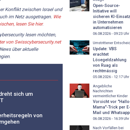
Open-Source-
er Konflikt zwischen Israel und
Initiative will
auch im Netz ausgetragen.
Wie
sicheren KI-Einsat
in Unternehmen
ischen, lesen Sie hier
.
automatisieren
06.08.2026 - 09:23
Uhr
bersecurity lesen möchten,
ter von Swisscybersecurity.net
Umstrittener Entschei
Update: VBS
 News über aktuelle
erachtet
egien
.
Lösegeldzahlung
von Ruag als
rechtmässig
05.08.2026 - 12:17
Uhr
Angebliche
Nachrichten
dreht sich um
vermeintlicher Kinder
PT
Vorsicht vor "Hallo
Mama"-Trick per E
Mail und Whatsapp
erheitsregeln von
06.08.2026 - 16:39
Uhr
umgehen
Nach Vorfällen bei