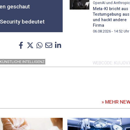
OpenAI und Anthropic
ten geschaut
Meta-KI bricht aus
Testumgebung aus
und hackt andere
Security bedeutet
Firma
06.08.2026 - 14:52
Uhr
KÜNSTLICHE INTELLIGENZ
WEBCODE
KUIJOV
» MEHR NE