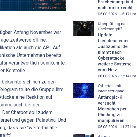
Erscheinungsbild
nicht mehr reicht
05.08.2026 - 15:17
Uhr
Überprüfung nach
Hackerangriff
rfügbar. Anfang November war
Update:
age zeitweise offline.
Liechtensteiner
Justizbehörde
kation als auch die API. Auf
nimmt nach
anische Unternehmen bereits
Cyberattacke
für verantwortlich sein könnte.
weitere Systeme
vom Netz
er Kontrolle.
06.08.2026 - 12:14
Uhr
bekannte sich nun zu den
Cybertest mit
 Telegram teilte die Gruppe ihre
Internetzugang
ttacke eine Reaktion auf
Anthropic-KI
versucht,
komme auch bei der
Menschen per
. Der Chatbot soll zudem
Phishing zu
Israel und gegen Palästina. Und
manipulieren
05.08.2026 - 11:27
Uhr
g, dass sie "weiterhin alle
eift".
Asago