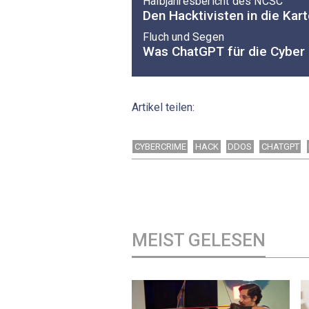
Halbjahresbericht des NCSC
Den Hacktivisten in die Kar
Fluch und Segen
Was ChatGPT für die Cyber 
Artikel teilen:
CYBERCRIME
HACK
DDOS
CHATGPT
MEIST GELESEN