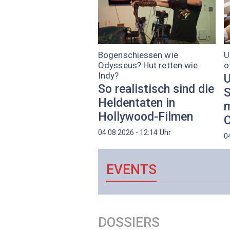
Bogenschiessen wie
U
Odysseus? Hut retten wie
o
Indy?
U
So realistisch sind die
S
Heldentaten in
m
Hollywood-Filmen
C
Uhr
04.08.2026 - 12:14
0
EVENTS
DOSSIERS