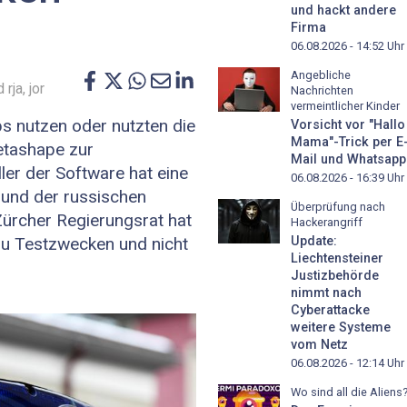
und hackt andere
Firma
06.08.2026 - 14:52
Uhr
Angebliche
 rja, jor
Nachrichten
vermeintlicher Kinder
s nutzen oder nutzten die
Vorsicht vor "Hallo
Mama"-Trick per E
etashape zur
Mail und Whatsapp
ler der Software hat eine
06.08.2026 - 16:39
Uhr
 und der russischen
Überprüfung nach
Zürcher Regierungsrat hat
Hackerangriff
Update:
zu Testzwecken und nicht
Liechtensteiner
Justizbehörde
nimmt nach
Cyberattacke
weitere Systeme
vom Netz
06.08.2026 - 12:14
Uhr
Wo sind all die Aliens