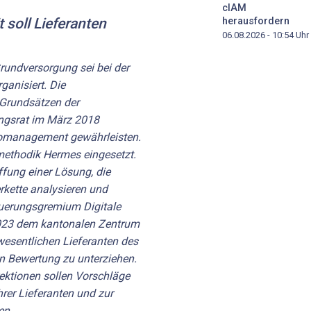
cIAM
herausfordern
 soll Lieferanten
06.08.2026 - 10:54
Uhr
rundversorgung sei bei der
ganisiert. Die
 Grundsätzen der
ungsrat im März 2018
komanagement gewährleisten.
methodik Hermes eingesetzt.
ffung einer Lösung, die
rkette analysieren und
teuerungsgremium Digitale
023 dem kantonalen Zentrum
 wesentlichen Lieferanten des
en Bewertung zu unterziehen.
rektionen sollen Vorschläge
rer Lieferanten und zur
en.