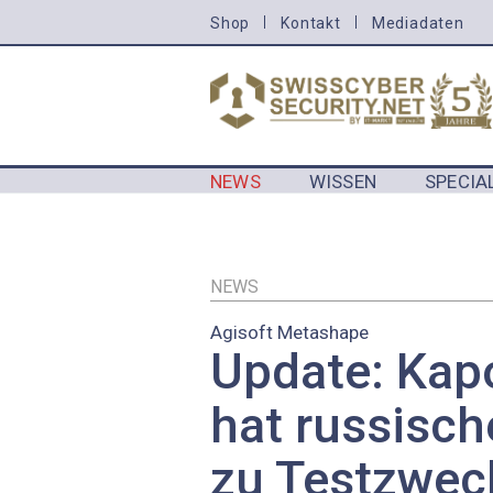
Direkt
Shop
Kontakt
Mediadaten
HEADER
zum
MENU
Inhalt
CYBERSECURITY
NEWS
WISSEN
SPECIA
MAIN NAVIGATION CYBERSECURIT
NEWS
Agisoft Metashape
Update: Kap
hat russisch
zu Testzwec