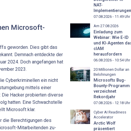
NAT-
Implementierunge
07.08.2026 - 11:49
Uhr
hen Microsoft-
Am 27.08.2026
Einladung zum
Webinar: Wie E-ID
und KI-Agenten da
iffs geworden. Dies gibt das
cIAM
herausfordern
ekannt. Demnach entdeckte der
06.08.2026 - 10:54
Uhr
nuar 2024. Doch angefangen hat
ovember 2023.
20 Millionen Dollar an
Belohnungen
ie Cyberkriminellen ein nicht
Microsofts Bug-
Bounty-Programm
stumgebung mittels einer
verzeichnet
 Die Hacker probierten diverse
Rekordjahr
olg hatten. Eine Schwachstelle
07.08.2026 - 12:18
Uhr
llt Microsoft klar.
Cyber AI Readiness
Accelerator
r die Berechtigungen des
Arctic Wolf
icrosoft-Mitarbeitenden zu-
präsentiert