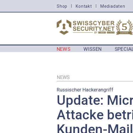
Direkt
Shop
Kontakt
Mediadaten
HEADER
zum
MENU
Inhalt
CYBERSECURITY
NEWS
WISSEN
SPECIA
MAIN NAVIGATION CYBERSECURIT
NEWS
Russischer Hackerangriff
Update: Micr
Attacke betr
Kunden-Mail