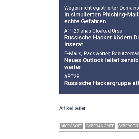
Wegen nichtregistrierter Domain
In simulierten Phishing-Mai
echte Gefahren
APT29 alias Cloaked Ursa
Russische Hacker ködern D
Inserat
E-Mails, Passwörter, Benutzern
Neues Outlook leitet sensib
weiter
APT28
Russische Hackergruppe att
Artikel teilen:
MICROSOFT
CYBERANGRIFF
CYBERSECU