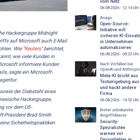
vom Netz
06.08.2026 - 12:14
Uhr
Asago
Open-Source-
Initiative will
che Hackergruppe Midnight
sicheren KI-Einsat
iffs auf Microsoft auch E-Mail
in Unternehmen
automatisieren
hlen. Wie "
Reuters
" berichtet,
06.08.2026 - 09:23
Uhr
nnt, wie viele Kunden in
icrosoft informiere Kunden
Nach Vorfällen bei
OpenAI und Anthropic
ils, sagte ein Microsoft-
Meta-KI bricht aus
agentur.
Testumgebung aus
und hackt andere
 sowie der Diebstahl eines
Firma
inesische Hackergruppe,
06.08.2026 - 14:52
Uhr
ng vor dem US-
Bisher unbekannte
t-Präsident Brad Smith
Angriffsklasse
Security-
eine Sicherheitspraktiken
Spezialisten
warnen vor
Designfehler in