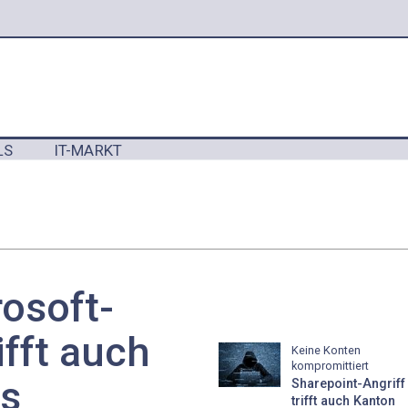
LS
IT-MARKT
Y
osoft-
ifft auch
Keine Konten
kompromittiert
s
Sharepoint-Angriff
trifft auch Kanton