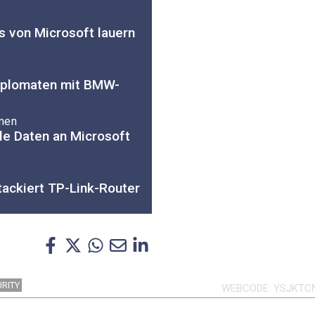
s
ls von Microsoft lauern
iplomaten mit BMW-
amen
le Daten an Microsoft
ackiert TP-Link-Router
RITY
WEBCODE
YSJKTC