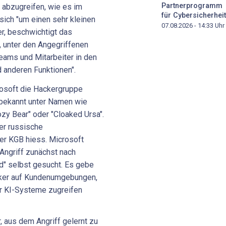
Partnerprogramm
 abzugreifen, wie es im
für Cybersicherheit
 sich "um einen sehr kleinen
07.08.2026 - 14:33
Uhr
er, beschwichtigt das
, unter den Angegriffenen
eams und Mitarbeiter in den
d anderen Funktionen".
rosoft die Hackergruppe
h bekannt unter Namen wie
zy Bear" oder "Cloaked Ursa".
er russische
er KGB hiess. Microsoft
 Angriff zunächst nach
rd" selbst gesucht. Es gebe
cker auf Kundenumgebungen,
r KI-Systeme zugreifen
, aus dem Angriff gelernt zu