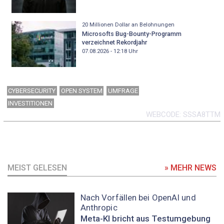
20 Millionen Dollar an Belohnungen
Microsofts Bug-Bounty-Programm
verzeichnet Rekordjahr
07.08.2026 - 12:18
Uhr
CYBERSECURITY
OPEN SYSTEM
UMFRAGE
INVESTITIONEN
WEBCODE
SSSA8TTM
MEIST GELESEN
» MEHR NEWS
Nach Vorfällen bei OpenAI und
Anthropic
Meta-KI bricht aus Testumgebung