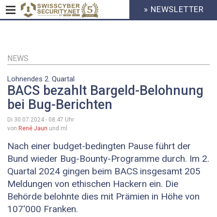
» NEWSLETTER
HEADER
MENU
CYBERSECURITY
Direkt
zum
Inhalt
NEWS
Lohnendes 2. Quartal
BACS bezahlt Bargeld-Belohnung
bei Bug-Berichten
Di 30.07.2024 - 08:47
Uhr
von
René Jaun
und ml
Nach einer budget-bedingten Pause führt der
Bund wieder Bug-Bounty-Programme durch. Im 2.
Quartal 2024 gingen beim BACS insgesamt 205
Meldungen von ethischen Hackern ein. Die
Behörde belohnte dies mit Prämien in Höhe von
107'000 Franken.