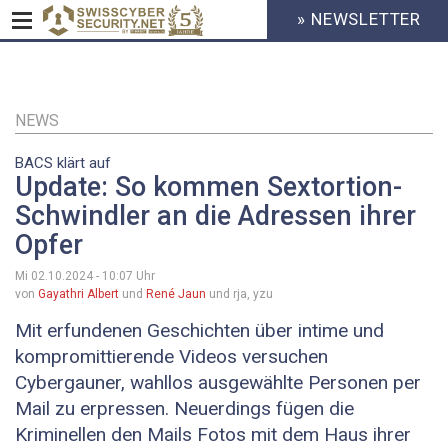
» NEWSLETTER
HEADER
MENU
CYBERSECURITY
Direkt
zum
Inhalt
NEWS
BACS klärt auf
Update: So kommen Sextortion-
Schwindler an die Adressen ihrer
Opfer
Mi 02.10.2024 - 10:07
Uhr
von
Gayathri Albert
und
René Jaun
und rja, yzu
Mit erfundenen Geschichten über intime und
kompromittierende Videos versuchen
Cybergauner, wahllos ausgewählte Personen per
Mail zu erpressen. Neuerdings fügen die
Kriminellen den Mails Fotos mit dem Haus ihrer