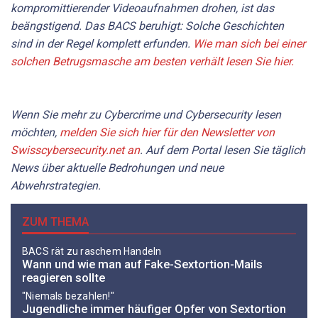
kompromittierender Videoaufnahmen drohen, ist das
beängstigend. Das BACS beruhigt: Solche Geschichten
sind in der Regel komplett erfunden.
Wie man sich bei einer
solchen Betrugsmasche am besten verhält lesen Sie hier.
Wenn Sie mehr zu Cybercrime und Cybersecurity lesen
möchten,
melden Sie sich hier für den Newsletter von
Swisscybersecurity.net an
. Auf dem Portal lesen Sie täglich
News über aktuelle Bedrohungen und neue
Abwehrstrategien.
ZUM THEMA
BACS rät zu raschem Handeln
Wann und wie man auf Fake-Sextortion-Mails
reagieren sollte
"Niemals bezahlen!"
Jugendliche immer häufiger Opfer von Sextortion