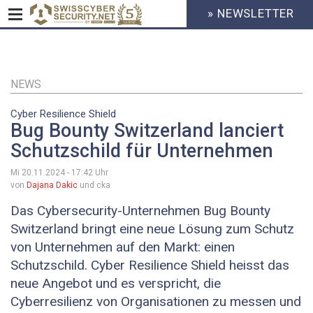
» NEWSLETTER
HEADER
MENU
CYBERSECURITY
Direkt
zum
Inhalt
NEWS
Cyber Resilience Shield
Bug Bounty Switzerland lanciert
Schutzschild für Unternehmen
Mi 20.11.2024 - 17:42
Uhr
von
Dajana Dakic
und cka
Das Cybersecurity-Unternehmen Bug Bounty
Switzerland bringt eine neue Lösung zum Schutz
von Unternehmen auf den Markt: einen
Schutzschild. Cyber Resilience Shield heisst das
neue Angebot und es verspricht, die
Cyberresilienz von Organisationen zu messen und