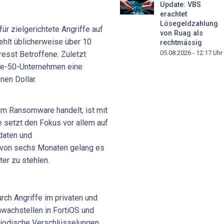
Update: VBS
erachtet
Lösegeldzahlung
ür zielgerichtete Angriffe auf
von Ruag als
ehlt üblicherweise über 10
rechtmässig
05.08.2026 - 12:17
Uhr
esst Betroffene. Zuletzt
une-50-Unternehmen eine
en Dollar.
 um Ransomware handelt, ist mit
e setzt den Fokus vor allem auf
daten und
b von sechs Monaten gelang es
er zu stehlen.
rch Angriffe im privaten und
chwachstellen in FortiOS und
iodische Verschlüsselungen,