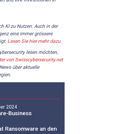
ch KI zu Nutzen. Auch in der
igenz eine immer grössere
igt.
Lesen Sie hier mehr dazu.
bersecurity lesen möchten,
ter von Swisscybersecurity.net
 News über aktuelle
gien.
ber 2024
are-Business
rat Ransomware an den