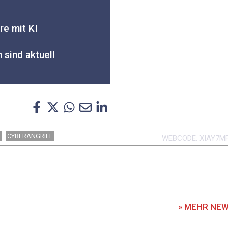
re mit KI
sind aktuell
E
CYBERANGRIFF
WEBCODE
XIAY7M
» MEHR NE