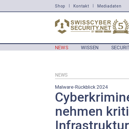
Direkt
Shop
Kontakt
Mediadaten
HEADER
zum
MENU
Inhalt
CYBERSECURITY
NEWS
WISSEN
SECURI
MAIN NAVIGATION CYBERSECURIT
NEWS
Malware-Rückblick 2024
Cyberkrimine
nehmen krit
Infrastruktu