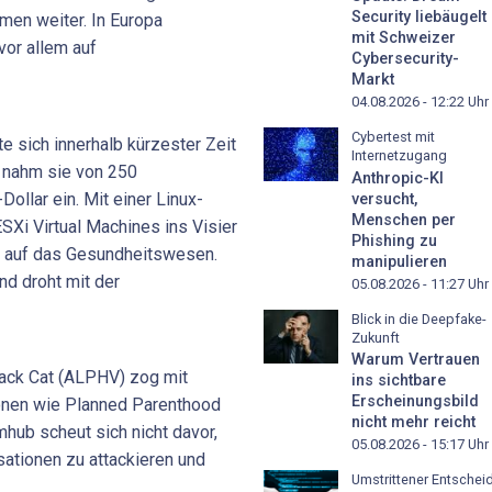
Security liebäugelt
amen weiter. In Europa
mit Schweizer
vor allem auf
Cybersecurity-
Markt
04.08.2026 - 12:22
Uhr
Cybertest mit
 sich innerhalb kürzester Zeit
Internetzugang
 nahm sie von 250
Anthropic-KI
ollar ein. Mit einer Linux-
versucht,
Menschen per
Xi Virtual Machines ins Visier
Phishing zu
em auf das Gesundheitswesen.
manipulieren
nd droht mit der
05.08.2026 - 11:27
Uhr
Blick in die Deepfake-
Zukunft
Warum Vertrauen
ack Cat (ALPHV) zog mit
ins sichtbare
Erscheinungsbild
ionen wie Planned Parenthood
nicht mehr reicht
hub scheut sich nicht davor,
05.08.2026 - 15:17
Uhr
ationen zu attackieren und
Umstrittener Entschei