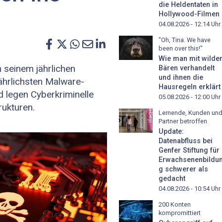
die Heldentaten in
Hollywood-Filmen
04.08.2026 - 12:14
Uhr
"Oh, Tina. We have
been over this!"
Wie man mit wilde
n seinem jährlichen
Bären verhandelt
und ihnen die
ährlichsten Malware-
Hausregeln erklärt
 legen Cyberkriminelle
05.08.2026 - 12:00
Uhr
rukturen.
Lernende, Kunden un
Partner betroffen
Update:
Datenabfluss bei
Genfer Stiftung für
Erwachsenenbildu
g schwerer als
gedacht
04.08.2026 - 10:54
Uhr
200 Konten
kompromittiert