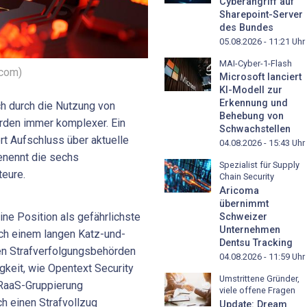
Cyberangriff auf
Sharepoint-Server
des Bundes
05.08.2026 - 11:21
Uhr
MAI-Cyber-1-Flash
.com)
Microsoft lanciert
KI-Modell zur
Erkennung und
h durch die Nutzung von
Behebung von
erden immer komplexer. Ein
Schwachstellen
rt Aufschluss über aktuelle
04.08.2026 - 15:43
Uhr
enennt die sechs
Spezialist für Supply
eure.
Chain Security
Aricoma
übernimmt
ine Position als gefährlichste
Schweizer
Unternehmen
ch einem langen Katz-und-
Dentsu Tracking
en Strafverfolgungsbehörden
04.08.2026 - 11:59
Uhr
keit, wie Opentext Security
Umstrittene Gründer,
e RaaS-Gruppierung
viele offene Fragen
h einen Strafvollzug
Update: Dream