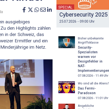
SPECIAL
da
Cybersecurity 2025
in ausgiebiges
25.07.2026 - 09:00 Uhr
u den Highlights zählen
en in der Schweiz, das
Bisher unbekannte
eizer Ermittler und ein
Angriffsklasse
Minderjährige im Netz.
Security-
Spezialisten
warnen vor
Designfehler in
NAT-
Implementierunge
07.08.2026 - 11:49
Uhr
Wo sind all die Aliens
Das Fermi-
Paradoxon
07.08.2026 - 11:01
Uhr
Angebliche