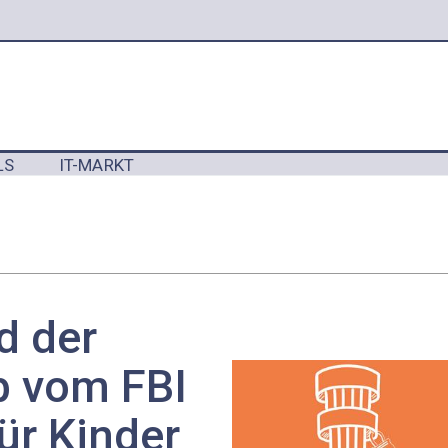
LS
IT-MARKT
Y
d der
b vom FBI
ür Kinder