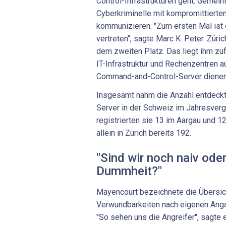
Control-Infrastrukturen geht. Gemeint 
Cyberkriminelle mit kompromittiert
kommunizieren. "Zum ersten Mal ist 
vertreten", sagte Marc K. Peter. Züric
dem zweiten Platz. Das liegt ihm zuf
IT-Infrastruktur und Rechenzentren a
Command-and-Control-Server dienen
Insgesamt nahm die Anzahl entdeck
Server in der Schweiz im Jahresverg
registrierten sie 13 im Aargau und 12
allein in Zürich bereits 192.
"Sind wir noch naiv ode
Dummheit?"
Mayencourt bezeichnete die Übersic
Verwundbarkeiten nach eigenen Anga
"So sehen uns die Angreifer", sagte e