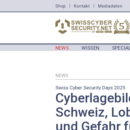
Direkt
Shop
Kontakt
Mediadaten
HEADER
zum
MENU
Inhalt
CYBERSECURITY
NEWS
WISSEN
SPECIA
MAIN NAVIGATION CYBERSECURIT
NEWS
Swiss Cyber Security Days 2025
Cyberlagebil
Schweiz, Lo
und Gefahr f