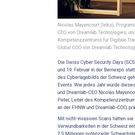
Nicolas Mayencourt (links), Program
CEO von Dreamlab Technologies, und 
Kompetenzzentrums für Digitale Tr
Global COO von Dreamlab Technologi
Die Swiss Cyber Security Days (SCS
und 19. Februar in der Bernexpo stat
des Cyberlagebilds der Schweiz gehö
Events. Wie jedes Jahr wurde dies
und Dreamlab-CEO Nicolas Mayenco
Peter, Leiter des Kompetenzzentrums
an der FHNW und Dreamlab-COO, präs
Mit nicht-invasiven Scans hätten sie
Verwundbarkeiten in der Schweiz en
2,5 Millionen potenzielle Schwachst