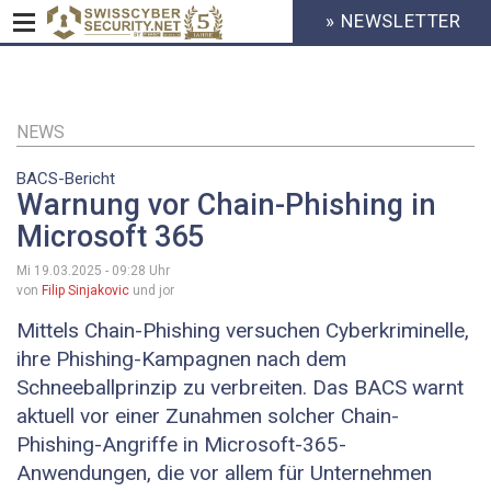
» NEWSLETTER
HEADER
MENU
CYBERSECURITY
Direkt
zum
Inhalt
NEWS
BACS-Bericht
Warnung vor Chain-Phishing in
Microsoft 365
Mi 19.03.2025 - 09:28
Uhr
von
Filip Sinjakovic
und jor
Mittels Chain-Phishing versuchen Cyberkriminelle,
ihre Phishing-Kampagnen nach dem
Schneeballprinzip zu verbreiten. Das BACS warnt
aktuell vor einer Zunahmen solcher Chain-
Phishing-Angriffe in Microsoft-365-
Anwendungen, die vor allem für Unternehmen