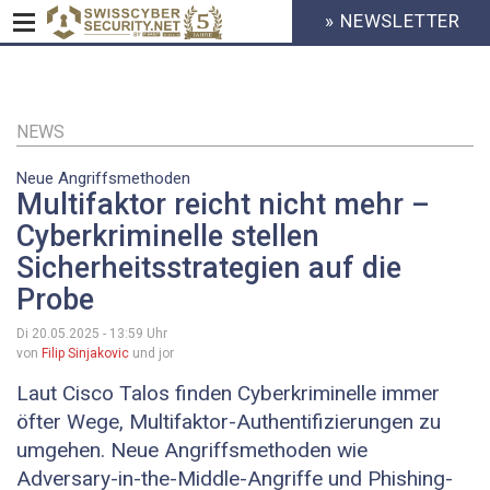
» NEWSLETTER
HEADER
MENU
CYBERSECURITY
Direkt
zum
Inhalt
NEWS
Neue Angriffsmethoden
Multifaktor reicht nicht mehr –
Cyberkriminelle stellen
Sicherheitsstrategien auf die
Probe
Di 20.05.2025 - 13:59
Uhr
von
Filip Sinjakovic
und jor
Laut Cisco Talos finden Cyberkriminelle immer
öfter Wege, Multifaktor-Authentifizierungen zu
umgehen. Neue Angriffsmethoden wie
Adversary-in-the-Middle-Angriffe und Phishing-