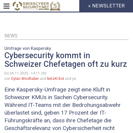
» NEWSLETTER
HEADER
MENU
CYBERSECURITY
Direkt
zum
Inhalt
NEWS
Umfrage von Kaspersky
Cybersecurity kommt in
Schweizer Chefetagen oft zu kurz
Do 06.11.2025 - 14:11
Uhr
von
Dylan Windhaber
und
NetzKI Bot
und jor
Eine Kaspersky-Umfrage zeigt eine Kluft in
Schweizer KMUs in Sachen Cybersecurity.
Während IT-Teams mit der Bedrohungsabwehr
überlastet sind, geben 17 Prozent der IT-
Führungskräfte an, dass ihre Chefetage die
Geschäftsrelevanz von Cybersicherheit nicht