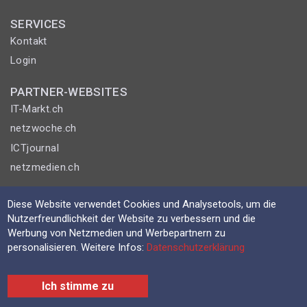
SERVICES
Kontakt
Login
PARTNER-WEBSITES
IT-Markt.ch
netzwoche.ch
ICTjournal
netzmedien.ch
© NETZMEDIEN AG 2026
Diese Website verwendet Cookies und Analysetools, um die
Impressum
Nutzerfreundlichkeit der Website zu verbessern und die
Werbung von Netzmedien und Werbepartnern zu
AGB
personalisieren. Weitere Infos:
Datenschutzerklärung
Nutzungsbestimmungen
Datenschutzerklärung
Ich stimme zu