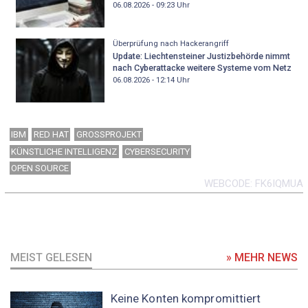
06.08.2026 - 09:23
Uhr
Überprüfung nach Hackerangriff
Update: Liechtensteiner Justizbehörde nimmt
nach Cyberattacke weitere Systeme vom Netz
06.08.2026 - 12:14
Uhr
IBM
RED HAT
GROSSPROJEKT
KÜNSTLICHE INTELLIGENZ
CYBERSECURITY
OPEN SOURCE
WEBCODE
FK6IQMUA
MEIST GELESEN
» MEHR NEWS
Keine Konten kompromittiert