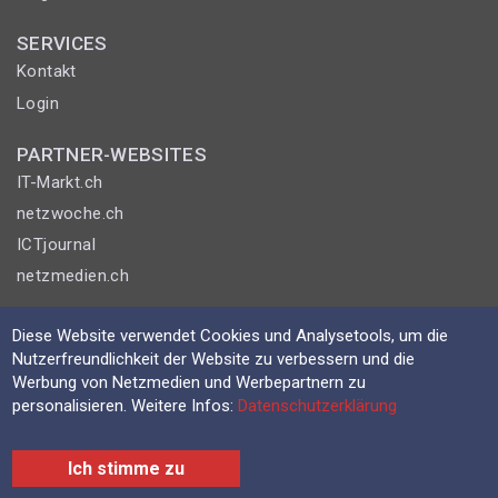
SERVICES
Kontakt
Login
PARTNER-WEBSITES
IT-Markt.ch
netzwoche.ch
ICTjournal
netzmedien.ch
© NETZMEDIEN AG 2026
Diese Website verwendet Cookies und Analysetools, um die
Impressum
Nutzerfreundlichkeit der Website zu verbessern und die
Werbung von Netzmedien und Werbepartnern zu
AGB
personalisieren. Weitere Infos:
Datenschutzerklärung
Nutzungsbestimmungen
Datenschutzerklärung
Ich stimme zu