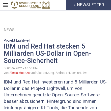
» NEWSLETTER
HEADER
MENU
CYBERSECURITY
Direkt
zum
Inhalt
NEWS
Projekt Lightwell
IBM und Red Hat stecken 5
Milliarden US-Dollar in Open-
Source-Sicherheit
Di 02.06.2026 - 10:53
Uhr
von
Alexia Muanza
und Übersetzung: Andreas Huber, nki, dwi
IBM und Red Hat investieren rund 5 Milliarden US-
Dollar in das Projekt Lightwell, um von
Unternehmen genutzte Open-Source-Software
besser abzusichern. Hintergrund sind immer
leistungsfähigere KI-Tools, die Tausende von