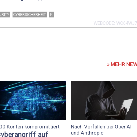
URITY
CYBERSICHERHEIT
KI
WEBCODE
WC64WJ
» MEHR NE
00 Konten kompromittiert
Nach Vorfällen bei OpenAI
und Anthropic
yberangriff auf