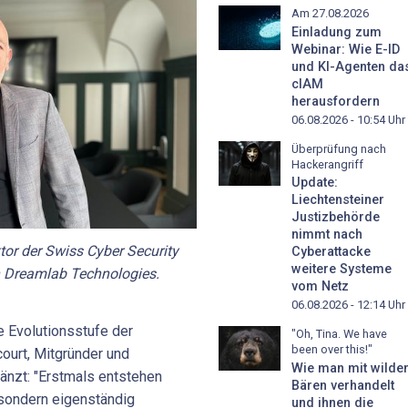
Am 27.08.2026
Einladung zum
Webinar: Wie E-ID
und KI-Agenten da
cIAM
herausfordern
06.08.2026 - 10:54
Uhr
Überprüfung nach
Hackerangriff
Update:
Liechtensteiner
Justizbehörde
nimmt nach
or der Swiss Cyber Security
Cyberattacke
weitere Systeme
 Dreamlab Technologies.
vom Netz
06.08.2026 - 12:14
Uhr
te Evolutionsstufe der
"Oh, Tina. We have
been over this!"
court, Mitgründer und
Wie man mit wilde
änzt: "Erstmals entstehen
Bären verhandelt
 sondern eigenständig
und ihnen die