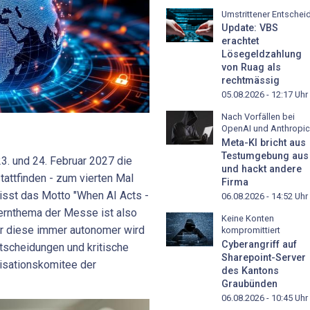
Umstrittener Entschei
Update: VBS
erachtet
Lösegeldzahlung
von Ruag als
rechtmässig
05.08.2026 - 12:17
Uhr
Nach Vorfällen bei
OpenAI und Anthropic
Meta-KI bricht aus
Testumgebung aus
3. und 24. Februar 2027 die
und hackt andere
attfinden - zum vierten Mal
Firma
isst das Motto "When AI Acts -
06.08.2026 - 14:52
Uhr
 Kernthema der Messe ist also
Keine Konten
der diese immer autonomer wird
kompromittiert
Cyberangriff auf
tscheidungen und kritische
Sharepoint-Server
nisationskomitee der
des Kantons
Graubünden
06.08.2026 - 10:45
Uhr