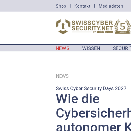
Direkt
Shop
Kontakt
Mediadaten
HEADER
zum
MENU
Inhalt
CYBERSECURITY
NEWS
WISSEN
SECURI
MAIN NAVIGATION CYBERSECURIT
NEWS
Swiss Cyber Security Days 2027
Wie die
Cybersicherh
autonomer K