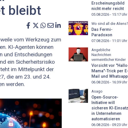
Erscheinungsbild
t bleibt
nicht mehr reicht
05.08.2026 - 15:17
Uhr
Wo sind all die Aliens
Das Fermi-
Paradoxon
tlerweile vom Werkzeug zum
07.08.2026 - 11:01
Uhr
en. KI-Agenten können
Angebliche
rn und Entscheidungen
Nachrichten
vermeintlicher Kinder
d ein Sicherheitsrisiko
Vorsicht vor "Hallo
teht im Mittelpunkt der
Mama"-Trick per E
7, die am 23. und 24.
Mail und Whatsapp
06.08.2026 - 16:39
Uhr
den werden.
Asago
Open-Source-
Initiative will
sicheren KI-Einsat
in Unternehmen
automatisieren
06.08.2026 - 09:23
Uhr