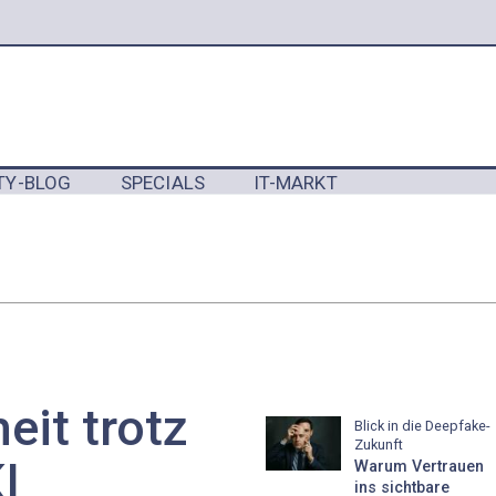
TY-BLOG
SPECIALS
IT-MARKT
Y
eit trotz
Blick in die Deepfake-
Zukunft
I
Warum Vertrauen
ins sichtbare