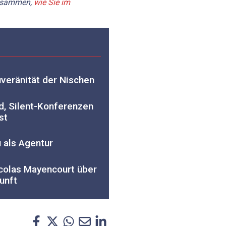
zusammen,
wie Sie im
veränität der Nischen
, Silent-Konferenzen
st
 als Agentur
olas Mayencourt über
unft