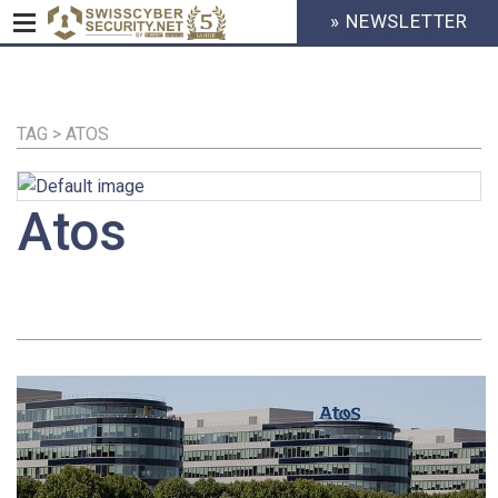
» NEWSLETTER
HEADER
MENU
CYBERSECURITY
Direkt
zum
Inhalt
TAG > ATOS
Atos