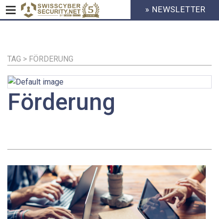
» NEWSLETTER
HEADER
MENU
CYBERSECURITY
Direkt
zum
Inhalt
TAG > FÖRDERUNG
Förderung