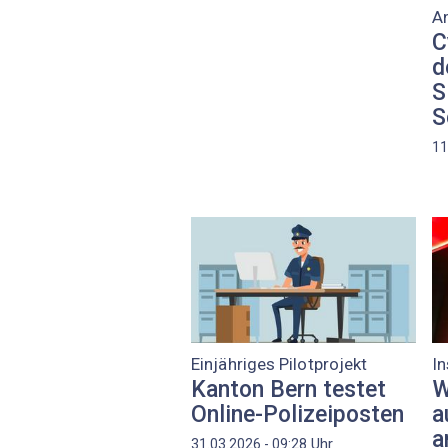
A
C
d
S
S
11
Einjähriges Pilotprojekt
In
Kanton Bern testet
W
Online-Polizeiposten
a
a
Uhr
31.03.2026 - 09:28