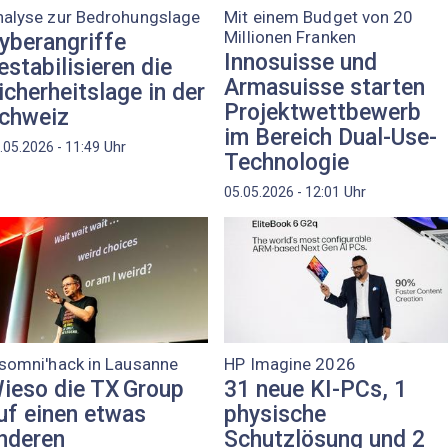
nalyse zur Bedrohungslage
Mit einem Budget von 20
Millionen Franken
yberangriffe
Innosuisse und
estabilisieren die
Armasuisse starten
icherheitslage in der
Projektwettbewerb
chweiz
im Bereich Dual-Use-
Uhr
.05.2026 - 11:49
Technologie
Uhr
05.05.2026 - 12:01
somni'hack in Lausanne
HP Imagine 2026
ieso die TX Group
31 neue KI-PCs, 1
uf einen etwas
physische
nderen
Schutzlösung und 2