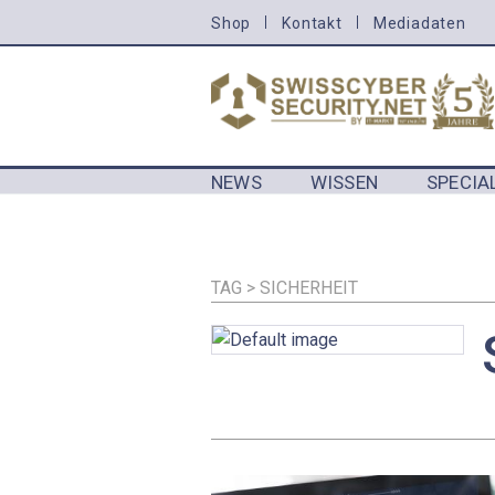
Direkt
Shop
Kontakt
Mediadaten
HEADER
zum
MENU
Inhalt
CYBERSECURITY
NEWS
WISSEN
SPECIA
MAIN NAVIGATION CYBERSECURIT
TAG > SICHERHEIT