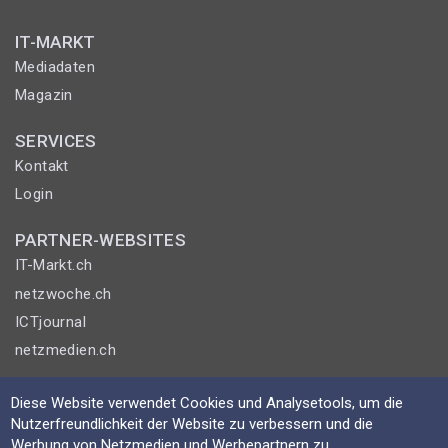
IT-MARKT
Mediadaten
Magazin
SERVICES
Kontakt
Login
PARTNER-WEBSITES
IT-Markt.ch
netzwoche.ch
ICTjournal
netzmedien.ch
© NETZMEDIEN AG 2026
Diese Website verwendet Cookies und Analysetools, um die
Impressum
Nutzerfreundlichkeit der Website zu verbessern und die
Werbung von Netzmedien und Werbepartnern zu