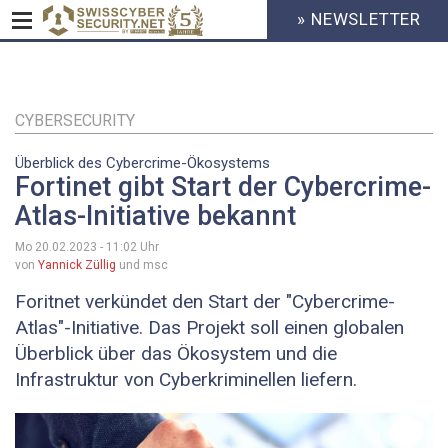
» NEWSLETTER
HEADER
MENU
CYBERSECURITY
Direkt
zum
Inhalt
CYBERSECURITY
Überblick des Cybercrime-Ökosystems
Fortinet gibt Start der Cybercrime-
Atlas-Initiative bekannt
Mo 20.02.2023 - 11:02
Uhr
von
Yannick Züllig
und msc
Foritnet verkündet den Start der "Cybercrime-
Atlas"-Initiative. Das Projekt soll einen globalen
Überblick über das Ökosystem und die
Infrastruktur von Cyberkriminellen liefern.