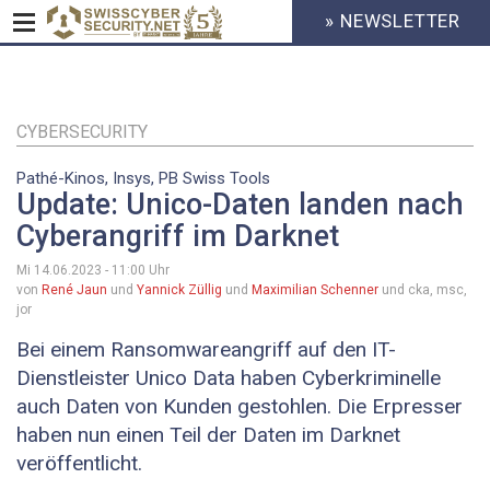
» NEWSLETTER
HEADER
MENU
CYBERSECURITY
Direkt
zum
Inhalt
CYBERSECURITY
Pathé-Kinos, Insys, PB Swiss Tools
Update: Unico-Daten landen nach
Cyberangriff im Darknet
Mi 14.06.2023 - 11:00
Uhr
von
René Jaun
und
Yannick Züllig
und
Maximilian Schenner
und cka, msc,
jor
Bei einem Ransomwareangriff auf den IT-
Dienstleister Unico Data haben Cyberkriminelle
auch Daten von Kunden gestohlen. Die Erpresser
haben nun einen Teil der Daten im Darknet
veröffentlicht.