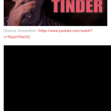
(Source: Screenshot /
https://www.youtube.com/watch?
v=YEpynY5ieOQ
)