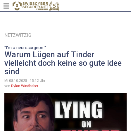
Direkt
zum
Inhalt
NETZWITZIG
"I'm a neurosurgeon "
Warum Lügen auf Tinder
vielleicht doch keine so gute Idee
sind
Mi 08.10.2025 - 15:12
Uhr
von
Dylan Windhaber